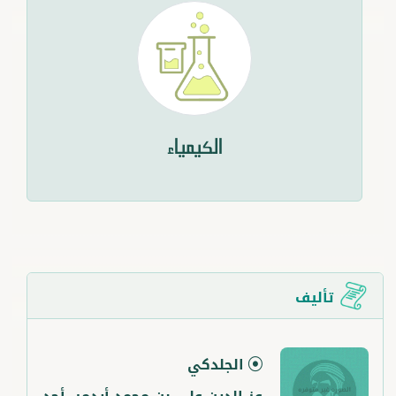
الكيمياء
تأليف
الجلدكي