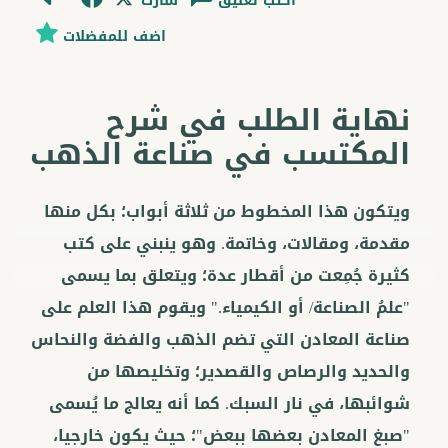
اكتب تعليق
شارك
اضف للمفضلات
نهاية الطلب في شرح
المكتسب في صناعة الذهب
ويتكون هذا المخطوط من ثلاثة أبواب؛ بكل منها
مقدمة، ومقالات، وخاتمة. وهو ينبني على كتب
كثيرة جُمِعت من أقطار عدة؛ ويتعلق بما يسمى
"علمُ الصناعة/ أو الكيمياء." ويقوم هذا العلم على
صناعة المعادن التي تضم الذهب والفضة والنحاس
والحديد والرصاص والقصدير؛ وتخليصها من
شوائبها، في نار السبك. كما أنه يعالج ما يُسمى
"صبغ المعادن بعضها ببعض"؛ حيث يكون خارجيا،