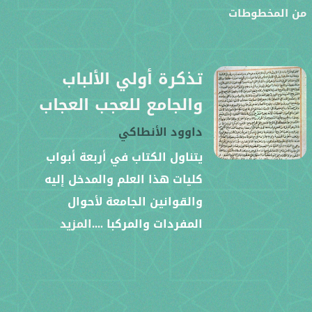
ن المخطوطات
تذكرة أولي الألباب
والجامع للعجب العجاب
داوود الأنطاكي
يتناول الكتاب في أربعة أبواب
كليات هذا العلم والمدخل إليه
والقوانين الجامعة لأحوال
المفردات والمركبا
....المزيد