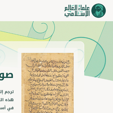
صور
هذه الت