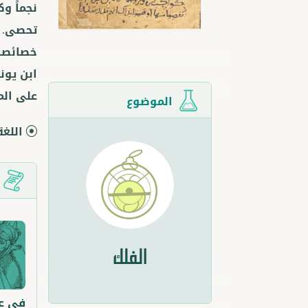
نجماً و
تحصى. و
خصائصها
ابن يون
على الم
الموضوع
اللغة
ت
الفلك
في عل