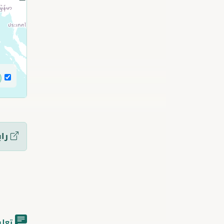
راب
تعلي