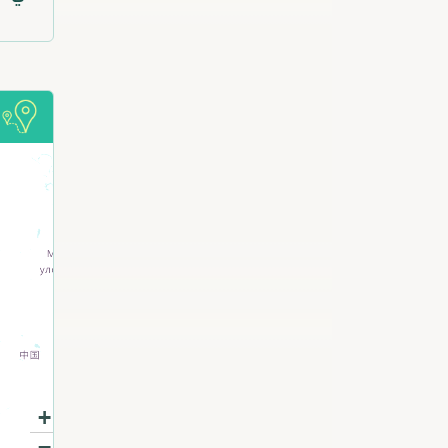
م
+
−