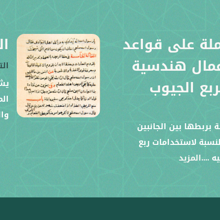
لة على قواعد
ال
عمال هندسية
ال
بع الجيوب
يشت
الم
وال
 بربطها بين الجانبين
نسبة لاستخدامات ربع
يه
....المزيد