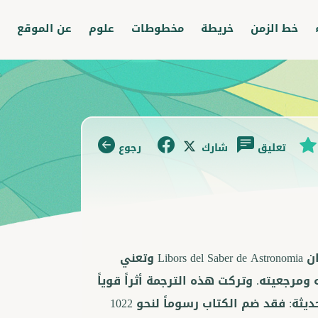
خط الزمن
خريطة
مخطوطات
علوم
عن الموقع
تعليق
شارك
رجوع
ترجم إلى اللغة الأسبانية في عهد الملك ألفونسو العاشر تحت عنوان Libors del Saber de Astronomia وتعني
مرجعيته. وتركت هذه الترجمة أثراً قوياً
في أسماء النجوم ومصطلحاتها المستعملة في اللغات الأوروبية الحديثة: فقد ضم الكتاب رسوماً لنحو 1022