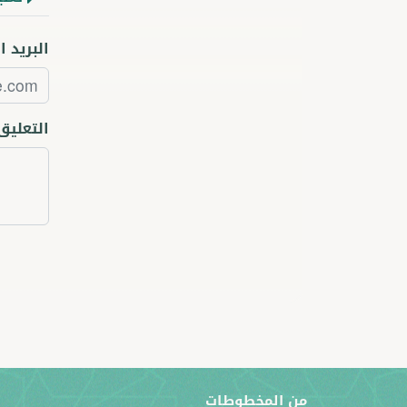
البريد ا
التعليق
من المخطوطات