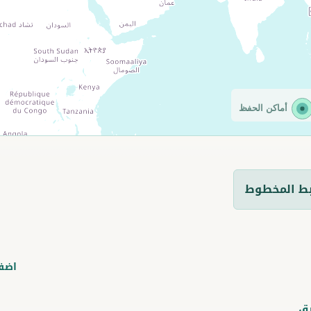
أماكن الحفظ
ط المخطوط
اضف
ق