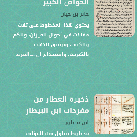
الخواص الكبير
جابر بن حيان
يحتوي هذا المخطوط على ثلاث
مقالات في أحوال الميزان، والكم
والكيف، وترقيق الذهب
بالكبريت، واستخدام ال
....المزيد
ذخيرة العطار من
مفردات ابن البيطار
ابن منظور
مخطوط يتناول فيه المؤلف