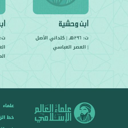
ابن وحشية
اب
ت:
هـ |
كلداني
الأصل
ت:
296
|
العصر العباسي
الع
الم
علماء
خط الز