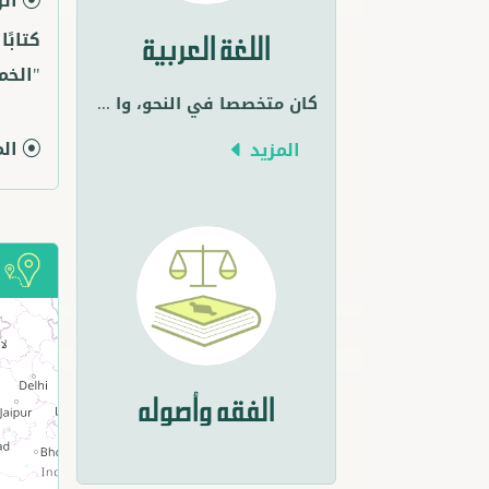
الر
كتابً
اللغة العربية
"الخم
كان متخصصا في النحو، وا
...
ال
المزيد
أ
الفقه وأصوله