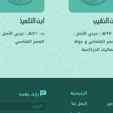
ن النقيب
ابن التلميذ
هـ |
عربي
الأصل |
ت:
هـ |
عربي
الأصل |
560
971
صر العثماني
و
دولة
العصر العباسي
ماليك الجراكسة
الرئيسية
رأيك يهمنا
من
اتصل بنا