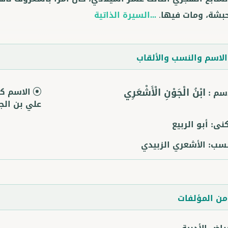
بشة، ومات فيها.
...السيرة الذاتية
لاسم والنسب والألقاب
ابْنُ الْجَوْنِ الْأَشْعَرِي
الاسم كا
اسم :
علي بن الج
كنى:
أبو الربيع
نسب:
الأشعري الزبيدي
ن المؤلفات