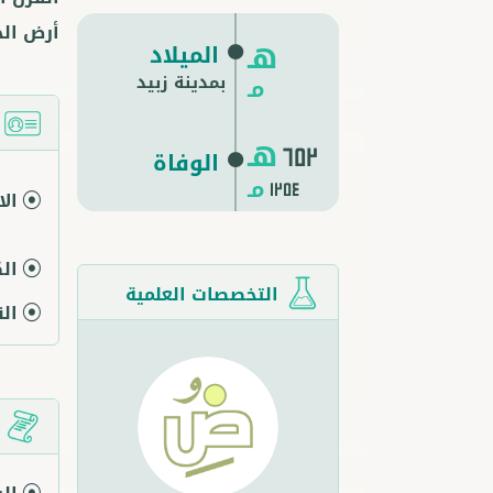
أرض الح
هـ
الميلاد
بمدينة زبيد
مـ
ا
هـ
652
الوفاة
مـ
1254
ال
ال
التخصصات العلمية
ال
م