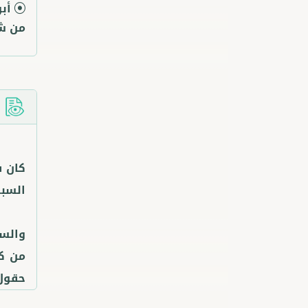
أب
من شي
ا
كان فق
والسب
من كل
حقول 