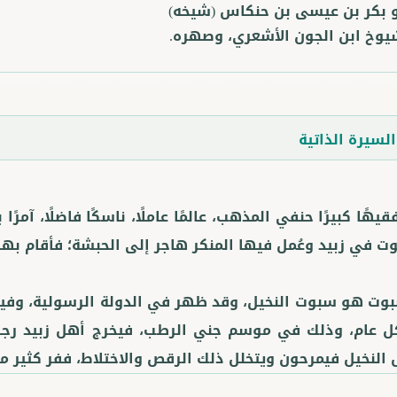
و بكر بن عيسى بن حنكاس
(شيخه)
وخ ابن الجون الأشعري، وصهره.
لسيرة الذاتية
يهًا كبيرًا حنفي المذهب، عالمًا عاملًا، ناسكًا فاضلًا، آمرًا
وت هو سبوت النخيل، وقد ظهر في الدولة الرسولية، وفيه تق
 عام، وذلك في موسم جني الرطب، فيخرج أهل زبيد رجالًا 
النخيل فيمرحون ويتخلل ذلك الرقص والاختلاط، ففر كثير من 