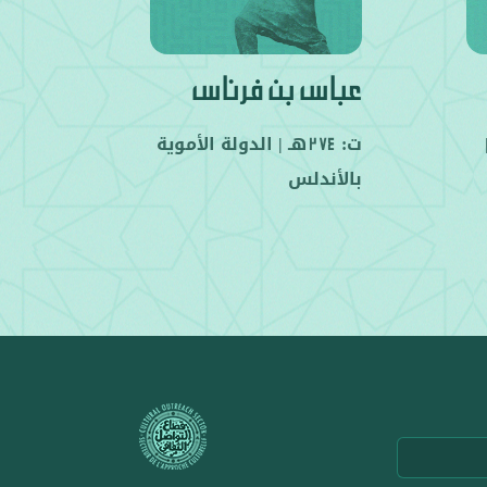
عباس بن فرناس
ت:
هـ |
الدولة الأموية
274
بالأندلس