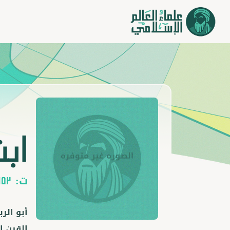
ابن
ت:
652
أبو الر
القرن ا