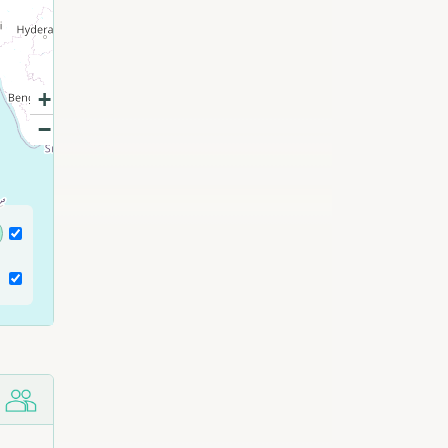
+
−
ش