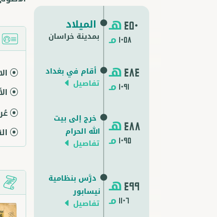
هـ
الميلاد
450
بمدينة خراسان
مـ
ا
1058
هـ
أقام في بغداد
484
ال
تفاصيل
مـ
1091
ال
عُ
خرج إلى بيت
هـ
488
الله الحرام
ال
مـ
1095
تفاصيل
درَّس بنظامية
هـ
م
499
نيسابور
مـ
1106
تفاصيل