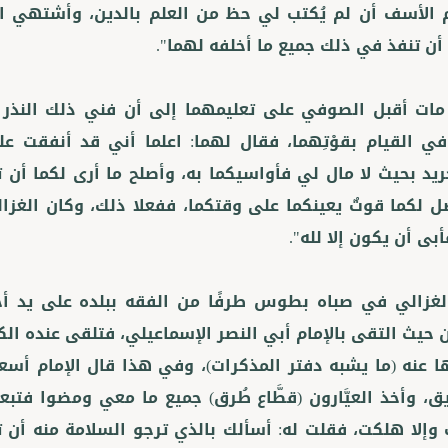
الأسف أن لم يُكتب لي حظ من العلم بالدين، وأشتهي ا
مات أقبل الصوفي على تعليمهما إلى أن فني ذلك النذر ال
ي القيام بقوْتِهما، فقال لهما: اعلما أني قد أنفقت عل
ريد بحيث لا مال لي فأواسيكما به، وأصلح ما أرى لكما أن ت
 لكما قوتٌ يعينكما على وقتكما، ففعلا ذلك، وكان الغزا
لغزالي في صباه بطوس طرفًا من الفقه ببلده على يد أح
 حيث التقى بالإمام أبي النصر الإسماعيلي، فتلقى عنده الك
ا عنه (ما يشبه دفتر المذكرات)، وفي هذا قال الإمام أسع
ق، وأخذ العيَّارون (قطَّاع طُرق) جميع ما معي ومضوا فتبعته
وإلا هلكت، فقلت له: أسألك بالذي ترجو السلامة منه أن 