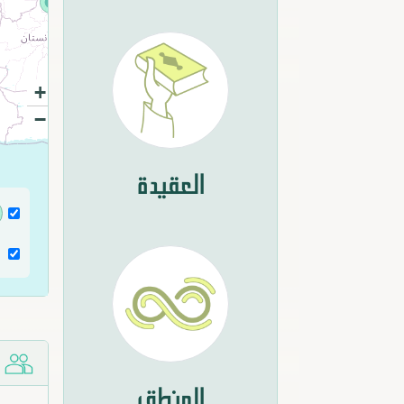
+
−
العقيدة
ش
المنطق