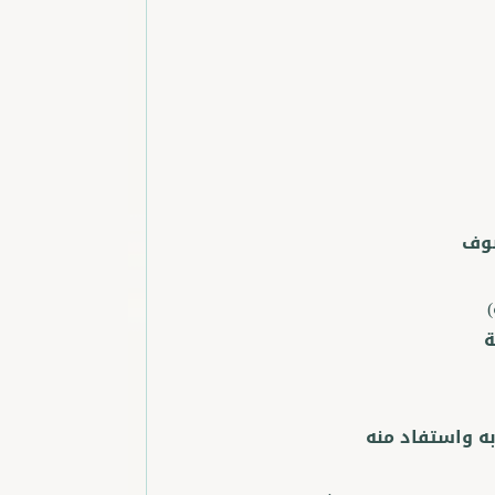
صوف
ة
ه واستفاد منه