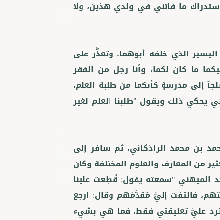
ستدراك ما فاتني في ولدي هذين، ولا
يسير الذي خلفه أبوهما، وتعذَّر على
يكما ما كان لكما، وأنا رجل من الفقر
لجآ إلى مدرسةٍ كأنكما من طلبة العلم،
لي يحكي ذلك ويقول "طلبنا العلم لغير
مد بن محمد الراذكاني، ثم سافر إلى
ثير من المعارف والعلوم المختلفة وكان
د الميهني "سمعته يقول: قُطِعت علينا
م، فالتفت إليَّ مُقدَّمَهم وقال: ارجع
ترد عليَّ تعليقتي فقط، فما هي بشيء