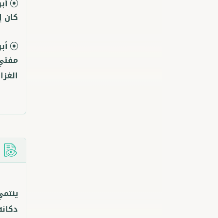
أب
كان إم
أب
مفتي 
الغز
ا
ينتمي
دكانه