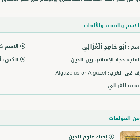
لاسم والنسب والألقاب
أَبُو حَامِدٍ ٱلْغَزَالِي
الاسم كا
اسم :
ألقاب:
حجة الإسلام، زين الدين
الكنى:
أ
رف في الغرب:
Algazelus or Algazel
نسب:
الغزالي
ن المؤلفات
إحياء علوم الدين