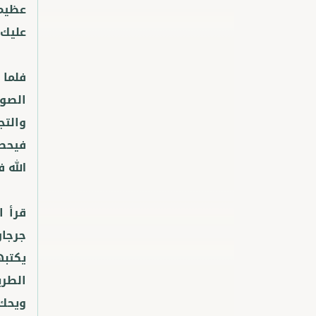
عظيم 
فلما 
الصوف
والتج
فيحصل
قرأ ا
جرجان
يكتبه
الطري
ويحك 