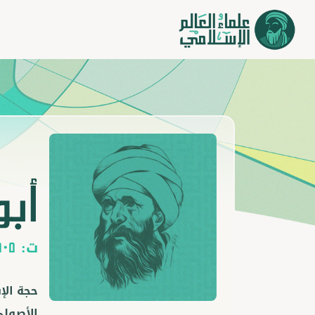
أبو
ت:
505
حجة الإ
الأصولي