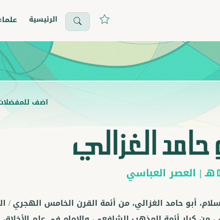
الرئيسية
علماء
اضف للمفضلات
 حامد الغزالي
هـ |
العصر العباسي
سلام، أبو حامد الغزالي، من أئمة القرن الخامس الهجري / ال
، من كبار أئمة المذهب الشافعي، والإمام في علم الأخلاق وا