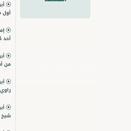
أب
أول م
إم
أحد ك
أب
من أه
أب
راوي 
أب
شيخ ا