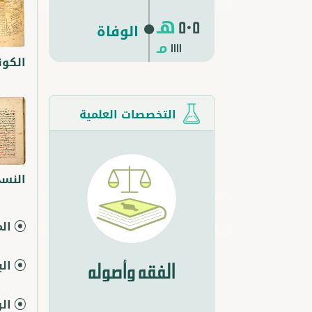
هـ
505
الوفاة
مـ
1111
الكونباني،
التخصصات العلمية
النسخ
ال
ال
الفقه وأصوله
ال