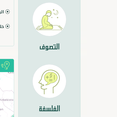
ال
خل
التصوف
أ
الفلسفة