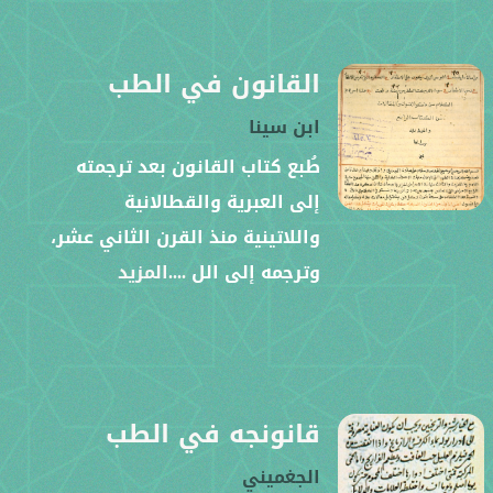
القانون في الطب
ابن سينا
طُبع كتاب القانون بعد ترجمته
إلى العبرية والقطالانية
واللاتينية منذ القرن الثاني عشر،
وترجمه إلى الل
....المزيد
قانونجه في الطب
الجغميني