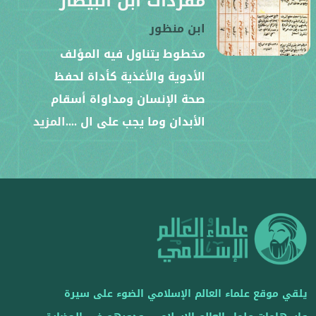
مفردات ابن البيطار
ابن منظور
مخطوط يتناول فيه المؤلف
الأدوية والأغذية كأداة لحفظ
صحة الإنسان ومداواة أسقام
الأبدان وما يجب على ال
....المزيد
يلقي موقع علماء العالم الإسلامي الضوء على سيرة