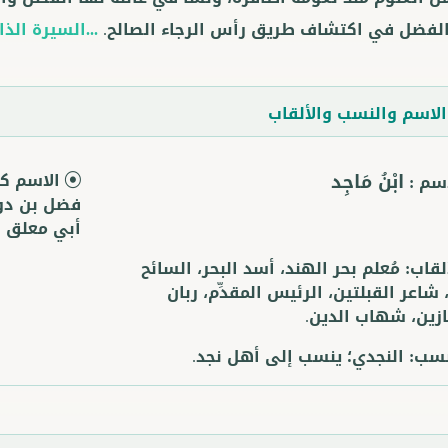
الفضل في اكتشاف طريق رأس الرجاء الصالح.
...السيرة الذا
لاسم والنسب والألقاب
ابْنُ مَاجِد
الاسم كا
اسم :
فضل بن دو
أبي معلق ا
ألقاب:
مُعلم بحر الهند، أسد البحر، السائح
 شاعر القبلتين، الرئيس المقدِّم، ربان
زين، شهاب الدين.
نسب:
النجدي؛ ينسب إلى أهل نجد.