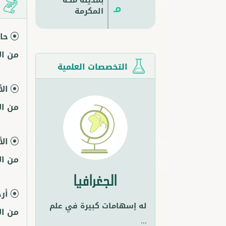
بمدينة
مكة
مـ
م
المكرمة
حا
من ال
التخصصات العلمية
ال
من ال
ال
من ال
الجغرافيا
أر
له إسهامات كبيرة في علم
من ال
...