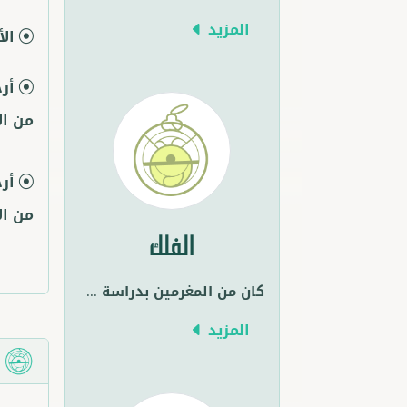
المزيد
الأ
أرج
من ال
أر
من ال
الفلك
كان من المغرمين بدراسة
...
المزيد
م