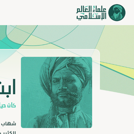
ابن
كان حيًا 895 ه
شهاب ال
الكثير 