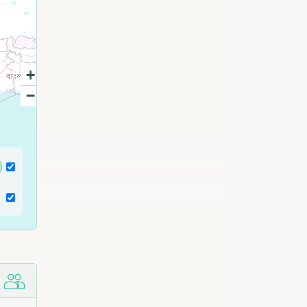
+
−
ش