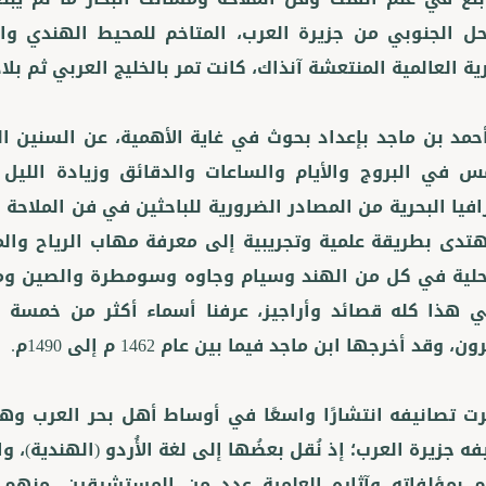
ل الجنوبي من جزيرة العرب، المتاخم للمحيط الهندي وال
حمد بن ماجد بإعداد بحوث في غاية الأهمية، عن السنين ا
 في البروج والأيام والساعات والدقائق وزيادة الليل
افيا البحرية من المصادر الضرورية للباحثين في فن الملاحة 
هتدى بطريقة علمية وتجريبية إلى معرفة مهاب الرياح والم
لية في كل من الهند وسيام وجاوه وسومطرة والصين ومد
ي هذا كله قصائد وأراجيز، عرفنا أسماء أكثر من خمسة و
ت تصانيفه انتشارًا واسعًا في أوساط أهل بحر العرب وهو 
فه جزيرة العرب؛ إذ نُقل بعضُها إلى لغة الأُردو (الهندية)، وا
م بمؤلفاته وآثاره العلمية عدد من المستشرقين، منه