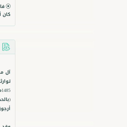
فا
كان أ
ا
آل ما
5
(بالح
وقد ب