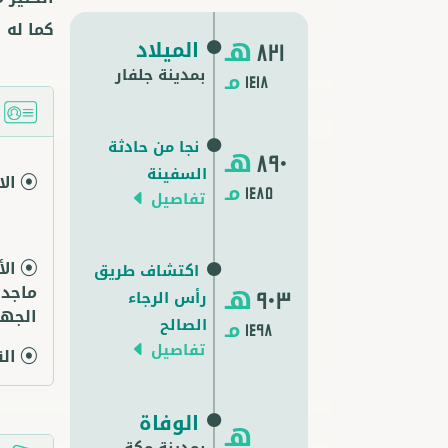
كما له 
هـ
الميلاد
821
بمدينة جلفار
مـ
1418
ا
نجا من حادثة
هـ
890
السفينة
ال
مـ
1485
تفاصيل
ال
اكتشاف طريق
هـ
ماجد،
رأس الرجاء
903
الجها
مـ
الصالح
1498
تفاصيل
ال
الوفاة
هـ