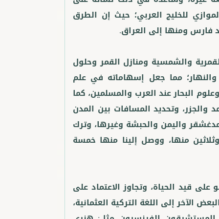
موازي للخليج العربي؛ حيث إن الطرق
لقمرية والشمسية ومنازل القمر وحلول
 والنهار؛ مما جعل إسهاماته في علم
وعلوم البحار عند العرب والمسلمين، كما
د والجزر، وتحديد المسافات بين المدن
غشقر واليمن والحبشة وغيرها، وترك
ثلاثين منها، ووصل إلينا منها خمسة
على قيد الحياة، وتجاوز الاعتماد على
لبعض الآخر إلى اللغة التركية العثمانية،
م المستشرقون الفرنسيون مثل: هنري