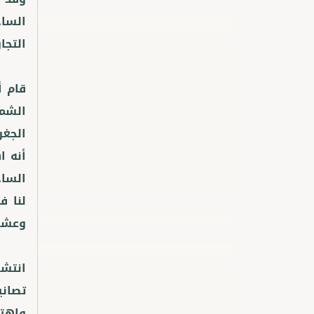
الساح
قام أ
الشمس
الجغر
أنه ا
الساح
لنا ف
انتشر
تصاني
واهت