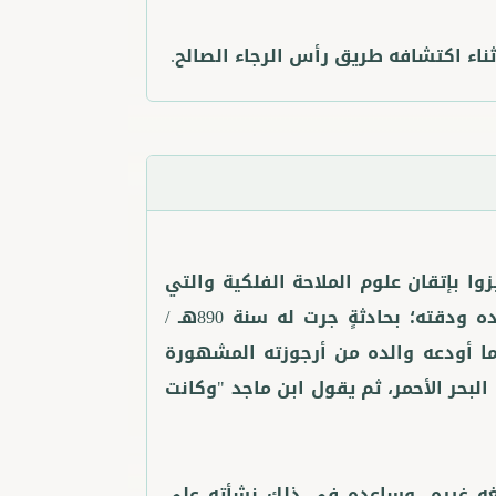
ثناء اكتشافه طريق رأس الرجاء الصالح.
يزوا بإتقان علوم الملاحة الفلكية والتي
توارثوها عبر الأجيال، ويستشهد ابن ماجد على غزارة علم والده ودقته؛ بحادثةٍ جرت له سنة 890هـ /
ما أودعه والده من أرجوزته المشهورة
لبحر الأحمر، ثم يقول ابن ماجد "وكانت
لغه غيره، وساعده في ذلك نشأته على