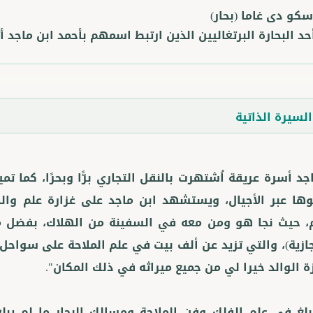
سكو دى غاما
(بحار)
حد البحارة البرتغاليين الذين ارتبط اسمهم بأحمد ابن ماجد أ
لسيرة الذاتية
جد أسرة عريقة اُشتهرت بالنقل التجاري برًّا وبحرًا، كما تم
148م، حيث نجا هو ومن معه في السفينة من الهلاك، بفضل 
جازية)، والتي تزيد عن ألف بيت في علم الملاحة على سواحل ا
لغ في علم الفلك وفن الملاحة ومسالك البحار ما لم يب