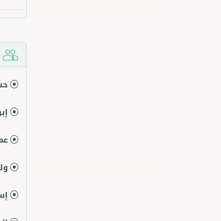
ش
حس
إب
عم
ول
إس