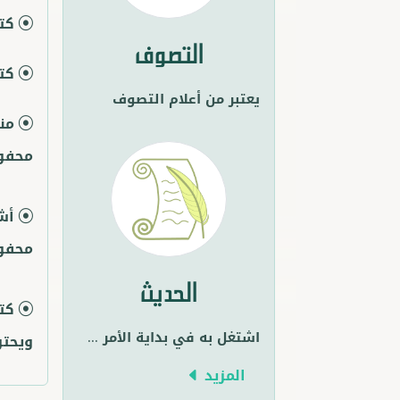
كت
التصوف
كت
يعتبر من أعلام التصوف
من
محفوظ
أش
محفوظ
الحديث
كت
اشتغل به في بداية الأمر
...
ويحتو
المزيد