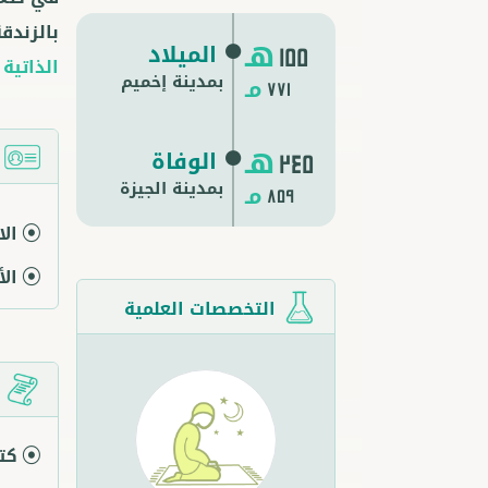
بالزندق
هـ
الميلاد
155
الذاتية
بمدينة إخميم
مـ
771
هـ
الوفاة
ا
245
بمدينة
الجيزة
مـ
859
ال
ال
التخصصات العلمية
م
كتا