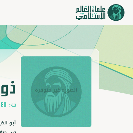
ذو 
ت:
245
أبو الف
في صغره