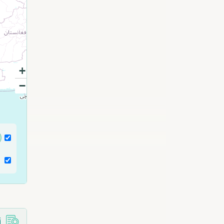
+
−
أ