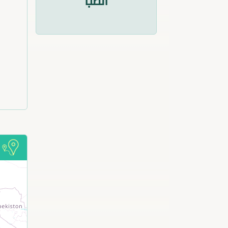
الطب
أ