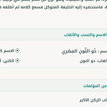
ة، فاستحضره إليه الخليفة المتوكل فسمع كلامه ثم أطلقه 
لاسم والنسب والألقاب
ذُو النُّونِ المِصْرِي
الاسم كا
اسم :
ألقاب:
ذو النون
الكنى:
أ
ن المؤلفات
ب الركن الأكبر