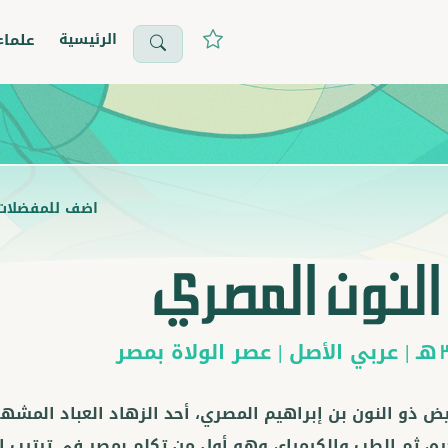
الرئيسية
علماء
اضف للمفضلات
النون المصري
هـ |
عربي
الأصل |
عصر الولاة بمصر
يض ذو النون بن إبراهيم المصري، أحد الزهاد العباد المشه
، ثم الطب والكيمياء، وهو أول من تكلم بمصر في ترتيب الأ