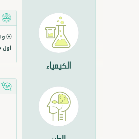
م
وا
أول م
الكيمياء
ق