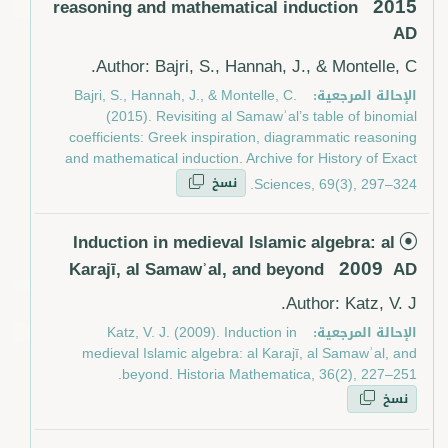
2015
reasoning and mathematical induction
AD
Author: Bajri, S., Hannah, J., & Montelle, C.
الإحالة المرجعية:
Bajri, S., Hannah, J., & Montelle, C.
(2015). Revisiting al Samawʾal’s table of binomial
coefficients: Greek inspiration, diagrammatic reasoning
and mathematical induction. Archive for History of Exact
نسخ
Sciences, 69(3), 297–324.
Induction in medieval Islamic algebra: al
2009
Karajī, al Samawʾal, and beyond
AD
Author: Katz, V. J.
الإحالة المرجعية:
Katz, V. J. (2009). Induction in
medieval Islamic algebra: al Karajī, al Samawʾal, and
beyond. Historia Mathematica, 36(2), 227–251.
نسخ