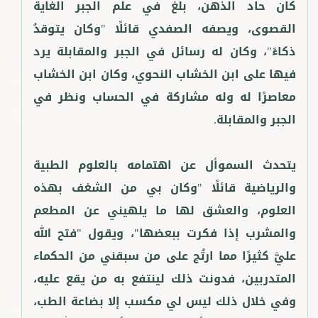
كان حاد الذهن، بلغ في علم الجبر الغاية
القصوى، ويصفه الصفدي قائلًا "وكان يتوقدُ
ذكاءً"، وكان له رسائل في الجبر والمقابلة يرد
فيها على ابن الخشاب النحوي، وكان ابن الخشاب
معاصرًا له وله مشاركة في الحساب ونظر في
يتحدث السموأل عن اهتمامه بالعلوم الطبية
والرياضية قائلًا "وكان بي من الشغف بهذه
العلوم، والعشق لها ما يلهيني عن المطعم
والمشرب إذا فكرت ببعضها"، ويقول "فتح الله
عليَّ كثيرًا مما ارتُج على من سبقني من الحكماء
المتدربين، فدونت ذلك لينتفع به من يقع عليه،
وفي خلال ذلك ليس لي مكسب إلا بضاعة الطب،