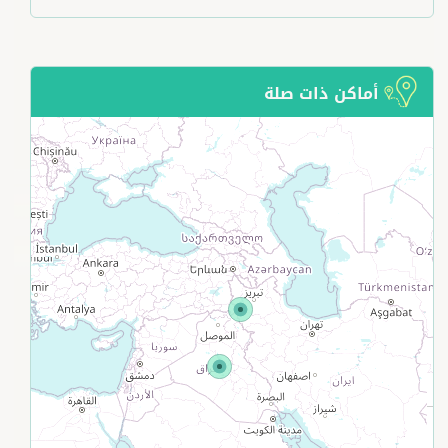
أماكن ذات صلة
+
−