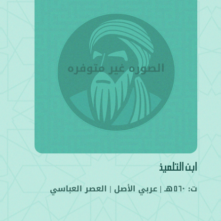
ابن التلميذ
ت:
هـ |
عربي
الأصل |
العصر العباسي
560