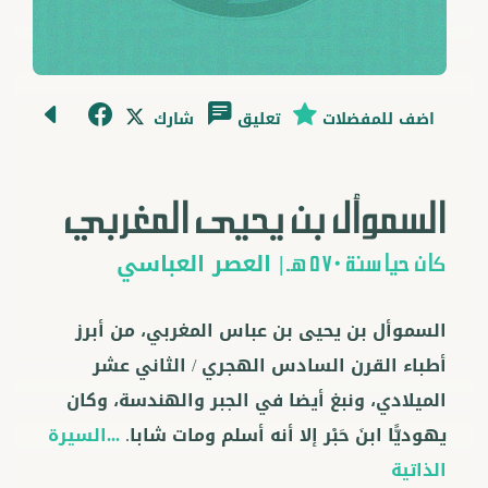
اضف للمفضلات
تعليق
شارك
السموأل بن يحيى المغربي
|
العصر العباسي
كان حيًّا سنة 570 هـ
السموأل بن يحيى بن عباس المغربي، من أبرز
أطباء القرن السادس الهجري / الثاني عشر
الميلادي، ونبغ أيضا في الجبر والهندسة، وكان
يهوديًّا ابنَ حَبْر إلا أنه أسلم ومات شابا.
...السيرة
الذاتية