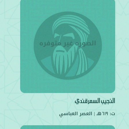
النجيب السمرقندي
ت:
هـ |
العصر العباسي
619