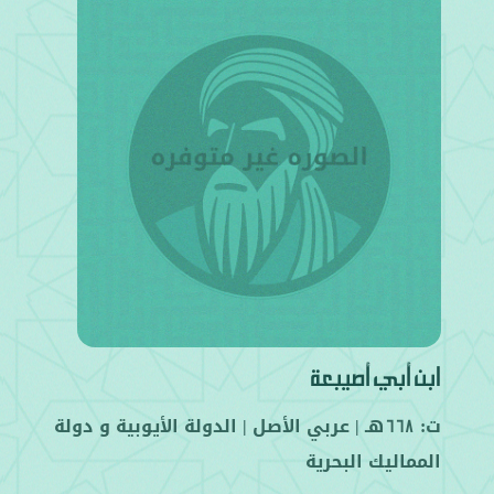
ابن أبي أصيبعة
ت:
هـ |
عربي
الأصل |
الدولة الأيوبية
و
دولة
668
المماليك البحرية