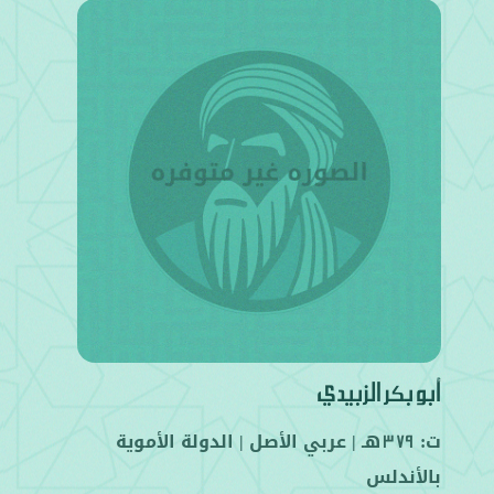
أبو بكر الزبيدي
ت:
هـ |
عربي
الأصل |
الدولة الأموية
379
بالأندلس