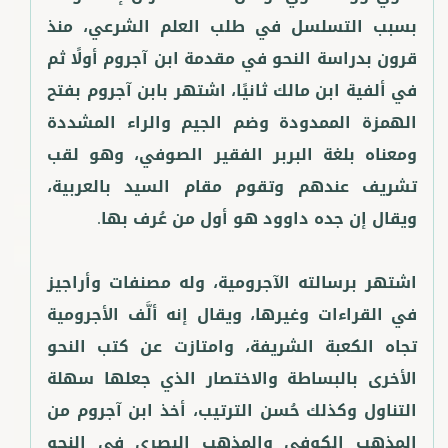
بسبب التسلسل في طلب العلم الشرعي، منذ
قرون بدراسة النحو في مقدمة ابن آجروم أولًا ثم
في ألفية ابن مالك ثانيًا، اشتهر بابن آجروم بفتح
الهمزة الممدودة وضم الجيم والراء المشددة
ومعناه بلغة البربر الفقير الصوفي، وهو لقب
تشريف عندهم وتقوم مقام السيد بالعربية،
اشتهر برسالته الآجرومية، وله مصنفات وأراجيز
في القراءات وغيرها، ويقال إنه ألَّف الأجرومية
تجاه الكعبة الشريفة، وامتازت عن كتب النحو
الأخرى بالبساطة والاختصار الذي جعلها سهلة
التناول وكذلك حُسن الترتيب، أخذ ابن آجروم من
المذهب الكوفي والمذهب البصري في النحو