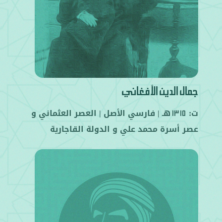
جمال الدين الأفغاني
ت:
هـ |
فارسي
الأصل |
العصر العثماني
و
1315
عصر أسرة محمد علي
و
الدولة القاجارية