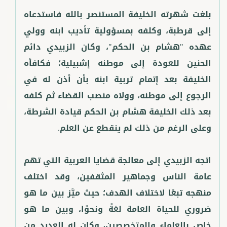
بلغت شهرته الخليفة المستنصر بالله فاستدعاه
إلى قرطبة، وكلفه بمسؤولية تأديب ابنه وولي
عهده "هشام بن الحكم"، وكان الزبيدي دائم
الحنين للعودة إلى موطنه إشبيلية؛ فكافأه
الخليفة بعد إتمام تربية ابنه بأن أذن له في
الرجوع إلى موطنه، وولاه منصب القضاء ثم كلفه
بعد ذلك الخليفة هشام بن الحكم قيادة الشرطة،
اتجه الزبيدي إلى معالجة قضايا العربية التي تهم
عامة الناس وجماهير المثقفين، وقد اختلف
منهجه تبعًا لاختلاف الهدف؛ حيث ميَّز بين ما هو
ضروري للحياة العامة لغةً ونحوًا، وبين ما هو
خاص بالعلماء والمتخصصين، وكان له العديد من