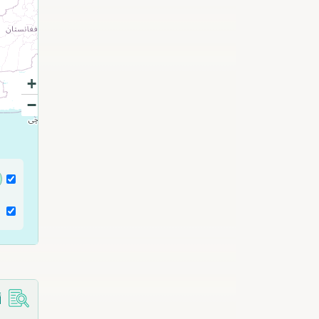
+
−
أ