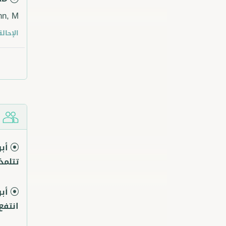
n, M.
الإحالة
ش
أبو
تتلمذ
أب
انتفع