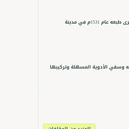
وقد جرى ترجمة الكتاب إلى اللاتينية والألمانية وطبع بهما، كما جرى طبعه عام 1531م في مدينة
ه وسقي الأدوية المسهلة وتركيبها
المزيد من المؤلفات