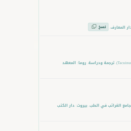
نسخ
ابن بطلان، مختار بن الحسن. (1964). تقويم الصحة (Tacuinum Sanitatis). ترجمة ودراسة. روما: المعهد
القف الكركى، أمين الدولة أبو الفرج بن يعقوب. (2001). جامع الغرائب في الطب. بيروت: دار الكتب