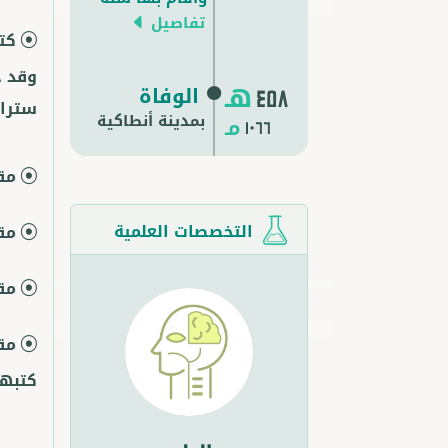
تفاصيل
كت
هـ
الوفاة
458
ستراس
بمدينة
أنطاكية
مـ
1066
مق
التخصصات العلمية
مق
مق
مقا
كتبها 