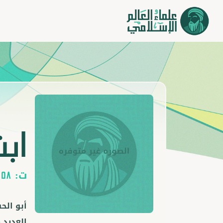
ابن
ت:
458
أبو الح
العديد 