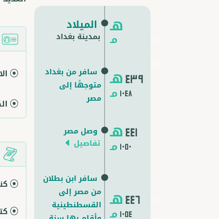
هـ
الميلاد
بمدينة بغداد
مـ
ا
سافر من بغداد
ال
هـ
439
متوجهًا إلى
مـ
1048
مصر
ال
هـ
وصل مصر
441
تفاصيل
مـ
1050
م
سافر ابن بطلان
كن
من مصر إلى
هـ
446
القسطنطينية
كت
مـ
1054
وأقام بها سنة