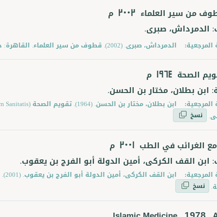
وف من سير العلماء
م
2002
: الدمرداش، صبرى.
 المرجعية:
الدمرداش، صبرى. (2002). قطوف من سير العلماء. القاهرة: دار المعارف.
ويم الصحة
م
1964
: ابن بطلان، مختار بن الحسن.
 المرجعية:
نسخ
ى.
مع الغرائب في الطب
م
2001
: ابن القف الكركى، أمين الدولة أبو الفرج بن يعقوب.
 المرجعية:
ابن 
نسخ
.
1978
Islamic Medicine