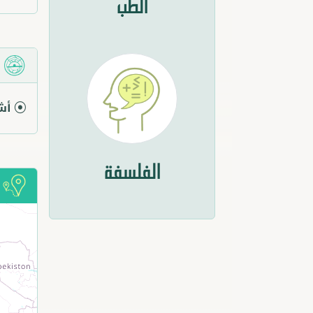
الطب
م
أش
الفلسفة
أ