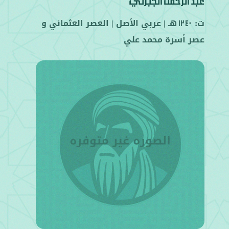
عبد الرحمن الجبرتي
ت:
هـ |
عربي
الأصل |
العصر العثماني
و
1240
عصر أسرة محمد علي