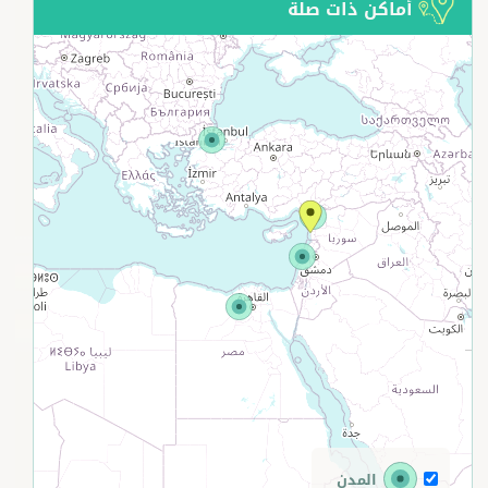
أماكن ذات صلة
+
−
المدن