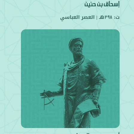
إسحاق بن حنين
ت:
هـ |
العصر العباسي
298