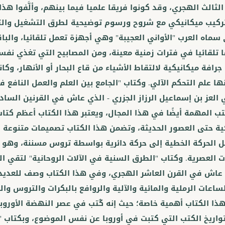
لثالث الهجري، وقد كونوا فريقا علميا فيما بينهم، وألَّفوا هذا
تركيب ميكانيكي مع شروح ورسوم توضيحية لطرق التشغيل والت
 سماه العرب "الأواني العجيبة" وهي أجهزة تعمل تلقائيا، والبا
 تلقائيا في فترات زمنية معينة، ومن المصابيح التي تغذي نفس
رافة ميكانيكية لالتقاط الأشياء من قاع البحار أو الأنهار، وكا
ها علم التحكم الآلي. وكتاب "الجامع بين العلم والعمل النافع 
ي العز بن إسماعيل الرزاز الجزري - الذي عاش في القرنين السا
تب المهمة أيضًا في هذا المجال، ويعتبر هذا الكتاب أعظم كت
ية حتى العصور الحديثة، وتضمن هذا الكتاب تصميمات متنوعة 
قل الحركة الخطية إلى حركة دائرية بواسطة تروس مسننة، وهو
ت العصرية. وكتاب "الطرق السنية في الآلات الروحانية" لتقي ا
عاش في القرن العاشر الهجري، وفي هذا الكتاب وصف للعديد 
ساعات الرملية والمائية والآلية والروافع بالبكرات والتروس والن
لهذا الكتاب أهمية خاصة؛ حيث إنه كُتب في عصر النهضة الأوروبي
واريخ الكتب التي كتبت في أوروبا عن نفس الموضوع، وبكتاب "