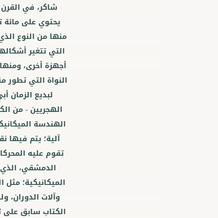
شاكر، في القرن ا
يحتوي على مائة 
منها من النوع الذي
التي تتغير أشكالها
أجهزة أخرى، ومنها ج
النواة التي تطور من
لبديع الزمان أب
الهجريين - من الك
الهندسة الميكانيك
آلية؛ يتم فيها ن
تقوم عليه المحركا
الدمشقي، الذي 
الميكانيكية؛ مثل ال
وآلات الدوران، و
الكتاب سابق على ت