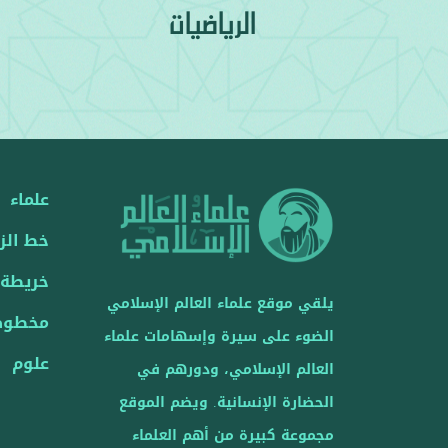
الرياضيات
علماء
خط الز
خريطة
يلقي موقع علماء العالم الإسلامي
مخطوط
الضوء على سيرة وإسهامات علماء
علوم
العالم الإسلامي، ودورهم في
الحضارة الإنسانية. ويضم الموقع
مجموعة كبيرة من أهم العلماء