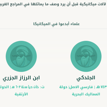
لات ميكانيكية قبل أن يرد وصف ما يماثلها في المراجع الغربي
علماء أبدعوا في الميكانيكا
الجلدكي
ابن الرزاز الجزري
هـ |
فارسي
الاصل|
دولة
ت:
|
الدول
743
كان حيًا سنة 602 هـ
المماليك البحرية
الأرتقية