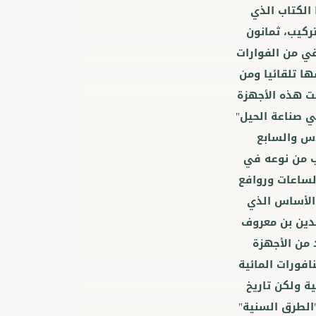
 الكتاب الذي
ركيب، ثمانون
قي من الفوارات
ها تلقائيا ومن
نت هذه الأجهزة
في صناعة الحيل"
دس والسابع
اب من نوعه في
لساعات وروافع
 الأساس الذي
لدين بن معروف
من الأجهزة
افورات المائية
ة ولكن تاريخ
الطرق السنية"