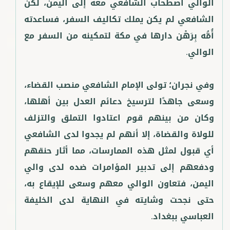
الوالي اصطحاب الشافعي معه إلى اليمن، لكن
الشافعي لم يكن يملك تكاليف السفر، فساعدته
أُمُّه بِرَهْن دارها في مكة لتمكينه من السفر مع
وفي نجران؛ تولى الإمام الشافعي منصب القضاء،
وسعى جاهدًا لترسيخ دعائم العدل بين أهلها،
وكان من بينهم قوم اعتادوا التملق والتزلف
للولاة والقضاة، إلا أنهم لم يجدوا لدى الشافعي
أي قبول لمثل هذه الممارسات، مما أثار حنقهم
ودفعهم إلى تدبير المؤامرات ضده لدى والي
اليمن، فتعاون الوالي معهم وسعى للإيقاع به،
حتى نجحت وشايته في النهاية لدى الخليفة