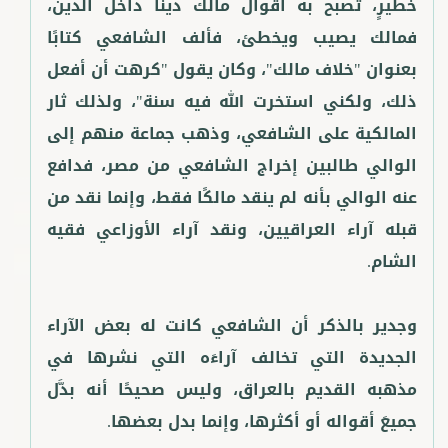
خطيرٍ، تصبح به أقوال مالك دينًا داخل الدين،
فمالك يصيب ويخطئ، فألف الشافعي كتابًا
بعنوان "خلاف مالك"، وكان يقول "كرهت أن أفعل
ذلك، ولكني استخرت الله فيه سنة"، ولذلك ثار
المالكية على الشافعي، وذهب جماعة منهم إلى
الوالي طالبين إخراج الشافعي من مصر، فدافع
عنه الوالي بأنه لم ينقد مالكًا فقط، وإنما نقد من
قبله آراء العراقيين، ونقد آراء الأوزاعي فقيه
وجدير بالذكر أن الشافعي كانت له بعض الآراء
الجديدة التي تخالف آراءَه التي نشرها في
مذهبه القديم بالعراق، وليس صحيحًا أنه بدَّل