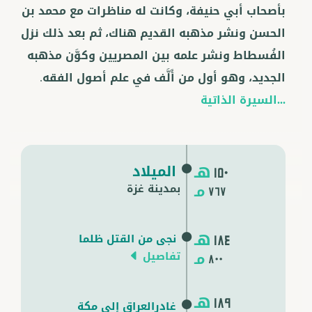
بأصحاب أبي حنيفة، وكانت له مناظرات مع محمد بن
الحسن ونشر مذهبه القديم هناك، ثم بعد ذلك نزل
الفُسطاط ونشر علمه بين المصريين وكوَّن مذهبه
الجديد، وهو أول من أَلَّف في علم أصول الفقه.
...السيرة الذاتية
هـ
الميلاد
150
مـ
بمدينة غزة
767
هـ
نجى من القتل ظلما
184
مـ
تفاصيل
800
هـ
189
غادرالعراق إلى مكة