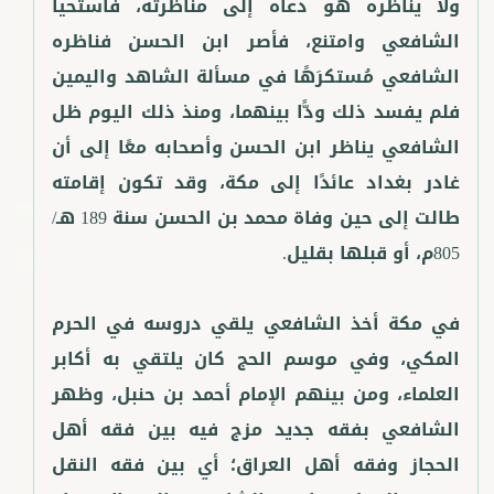
ولا يناظره هو دعاه إلى مناظرته، فاستحيا
الشافعي وامتنع، فأصر ابن الحسن فناظره
الشافعي مُستكرَهًا في مسألة الشاهد واليمين
فلم يفسد ذلك ودًّا بينهما، ومنذ ذلك اليوم ظل
الشافعي يناظر ابن الحسن وأصحابه معًا إلى أن
غادر بغداد عائدًا إلى مكة، وقد تكون إقامته
طالت إلى حين وفاة محمد بن الحسن سنة 189 هـ/
في مكة أخذ الشافعي يلقي دروسه في الحرم
المكي، وفي موسم الحج كان يلتقي به أكابر
العلماء، ومن بينهم الإمام أحمد بن حنبل، وظهر
الشافعي بفقه جديد مزج فيه بين فقه أهل
الحجاز وفقه أهل العراق؛ أي بين فقه النقل