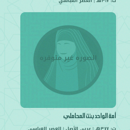
ت:
هـ |
العصر العباسي
317
أمة الواحد بنت المحاملي
ت:
هـ |
عربي
الأصل |
العصر العباسي
377