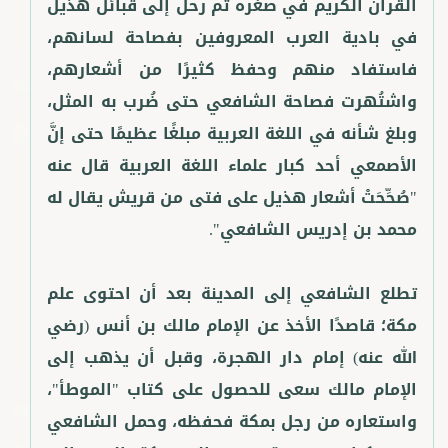
القرآن الكريم في صغره ثم رحل إلى قبائل هُذَيل
في بادية العرب المعروفين بفصاحة لسانهم،
فاستفاد منهم وحفظ كثيرًا من أشعارهم،
واشتُهرت فصاحة الشافعي حتى ضُرب به المثل،
وبلغ شأنه في اللغة العربية مبلغًا عظيمًا حتى إنَّ
الأصمعي أحد كبار علماء اللغة العربية قال عنه
"صُحِّحَتْ أشعار هذيل على فتى من قريش يقال له
تطلع الشافعي إلى المدينة بعد أن احتوى علم
مكة؛ قاصدًا الأخذ عن الإمام مالك بن أنس (رضي
الله عنه) إمام دار الهجرة، وقبل أن يذهب إلى
الإمام مالك سعى للحصول على كتاب "الموطأ"،
واستعاره من رجل بمكة فحفظه، وحمل الشافعي