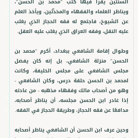
السنَتَين يقرأ فيها كتب "محمد بن الحسن"،
ويناظر العلماء والفقهاء والمحَدِّثين، ويأخذ العلم
عن الشيوخ، فاجتمع له فقه الحجاز الذي يغلب
وطوال إقامة الشافعي ببغداد، أكرم "محمد بن
الحسن" منزلة الشافعي، بل إنه كان يفضل
مجلس الشافعي على مجلس الخليفة، وكانت
لمحمد بن الحسن حلقة درس، وكان الشافعي -
وهو من أصحاب مالك وفقهاء مذهبه - من عادته
إذا غادر ابن الحسن مجلسه، أن يناظر أصحابه،
وحين عرف ابن الحسن أن الشافعي يناظر أصحابه