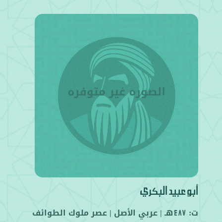
أبو عبيد البكري
ت:
هـ |
عربي
الأصل |
عصر ملوك الطوائف
487