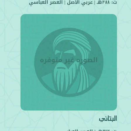
ت:
هـ |
عربي
الأصل |
العصر العباسي
288
البتاني