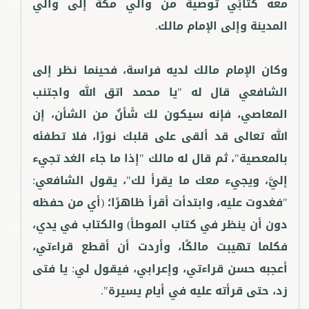
معه كتابَي توصية من والي مكة إلى والي
وكان الإمام مالك لديه فراسة، فحينما نظر إلى
الشافعي قال له "يا محمد اتق الله واجتنب
المعاصي، فإنه سيكون لك شَأنٌ من الشأن، إن
الله تعالى قد ألقى على قلبك نورًا، فلا تطفئه
بالمعصية"، ثم قال له مالك "إذا ما جاء الغد تجيء
إليَّ، ويجيء معك ما يقرأ لك"، يقول الشافعي:
"فغدوت عليه، وابتدأت أقرأ ظاهرًا؛ (أي من حفظه
دون أن ينظر في كتاب الموطأ) والكتاب في يدي،
فكلما تهيبت مالكًا، وأردت أن أقطع قراءتي،
أعجبه حسن قراءتي، وإعرابي، فيقول لي: يا فتى