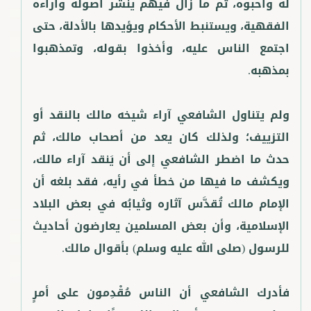
له وأحبوه، ثم ما زال فيهم ينشر أصوله وآراءه
الفقهية، ويستنبط الأحكام ويؤيدها بالأدلة، حتى
اجتمع الناس عليه، وأخذوا بقوله، وتمذهبوا
ولم يتناول الشافعي آراء شيخه مالك بالنقد أو
التزييف؛ ولذلك كان يعد من أصحاب مالك، ثم
حدث ما اضطر الشافعي إلى أن يَنقد آراء مالك،
ويكشف ما فيها من خطأ في رأيه، فقد بلغه أن
الإمام مالك تُقدَّس آثاره وثيابُه في بعض البلاد
الإسلامية، وأن بعض المسلمين يعارضون أحاديث
فأدرك الشافعي أن الناس مُقْدِمون على أمرٍ