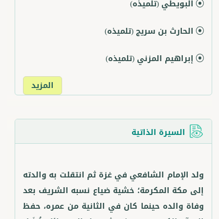
البويطي
(تلميذه)
الحارث بن سريج
(تلميذه)
إبراهيم المزني
(تلميذه)
المزيد
السيرة الذاتية
ولد الإمام الشافعي في غزة ثم انتقلت به والدته
إلى مكة المكرمة؛ خشية ضياع نسبه الشريف بعد
وفاة والده حينما كان في الثانية من عمره، حفظ