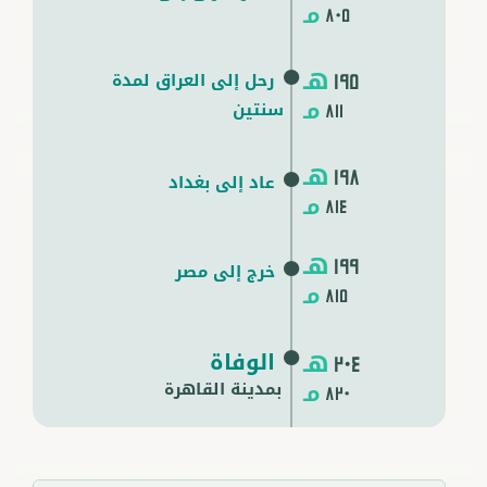
مـ
805
هـ
رحل إلى العراق لمدة
195
مـ
سنتين
811
هـ
198
عاد إلى بغداد
مـ
814
هـ
199
خرج إلى مصر
مـ
815
هـ
الوفاة
204
مـ
بمدينة
القاهرة
820