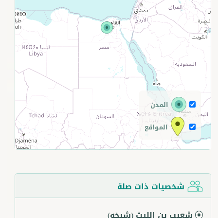
+
−
المدن
المواقع
شخصيات ذات صلة
شعيب بن الليث
(شيخه)