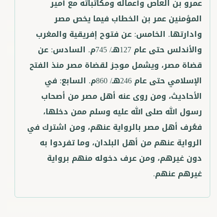
عمرو بن العاص وأعماله ومكاتباته مع أمير
المؤمنين عمر بن الخطاب فيما يخص مصر
وادارتها. الخامس: عن فتوح إفريقية والمغرب
والأندلس حتى عام 127هـ/ 745م. السادس: عن
قضاة مصر، ويشمل موجز لقضاة مصر منذ الفتح
الإسلامي حتى عام 246هـ/ 860م. السابع: في
الأحاديث، ومن روى عنه أهل مصر من أصحاب
رسول الله صلى الله عليه وسلم ممن دخلها،
فعُرف أهل مصر بالرواية عنهم، ومن اشترك في
الرواية عنهم من أهل البلدان، وما تفردوا به
دون غيرهم، ومن عرف دخوله منهم برواية
غيرهم عنهم.