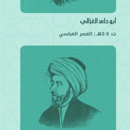
أبو حامد الغزالي
ت:
هـ |
العصر العباسي
505