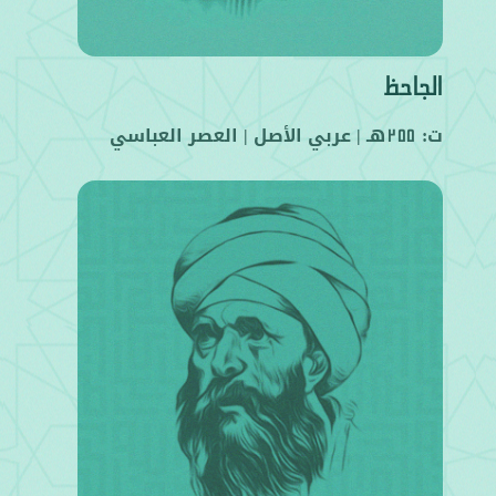
الجاحظ
ت:
هـ |
عربي
الأصل |
العصر العباسي
255