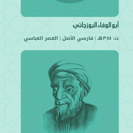
أبو الوفاء البوزجاني
ت:
هـ |
فارسي
الأصل |
العصر العباسي
388