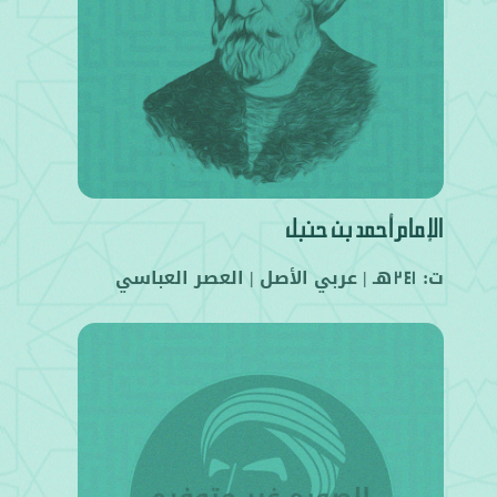
الإمام أحمد بن حنبل
ت:
هـ |
عربي
الأصل |
العصر العباسي
241