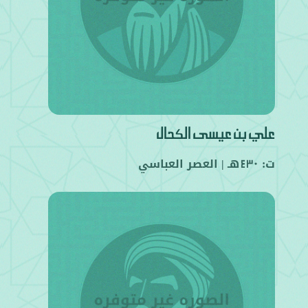
علي بن عيسى الكحال
ت:
هـ |
العصر العباسي
430