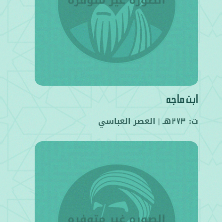
ابن ماجه
ت:
هـ |
العصر العباسي
273