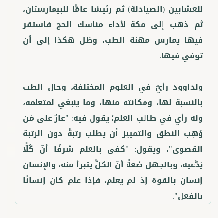
للعشابين (الصيادلة) ثم رئيسًا عامًّا للبيمارستان،
ثم ذهب إلى مكة لأداء مناسك الحج فاستقر
فيها يمارس مهنة الطب، وظل هكذا إلى أن
ولداوود رأيٌ في العلوم المختلفة، وحال الطب
بالنسبة لها، ومكانته منها، وما ينبغي لمتعلمه،
وله رأي في طالب العلم؛ يقول فيه: "عارٌ على مَن
وُهِب النطق والتمييز أن يطلب رتبةً دون الرتبة
القصوى"، ويقول: "كفى بالعلم شرفًا أنّ كُلًّا
يَدَّعيه، وبالجهل ضَعةً أنّ الكلَّ يتبرأ منه، والإنسان
إنسان بالقوة إذ لم يعلم، فإذا علم كان إنسانًا
بالفعل".