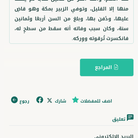
منها إلا القليل، وتوفي الزبير بمكة وهو قاضٍ
عليها، ودُفن بها، وبلغ من السن أربعًا وثمانين
سنة، وكان سبب وفاته أنه سقط من سطحٍ له،
فانكسرت تُرقوته ووِركه.
المراجع
اضف للمفضلات
شارك
رجوع
تعليق
البريد الإلكتروني