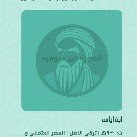
ابن إياس
ت:
هـ |
تركي
الأصل |
العصر العثماني
و
930