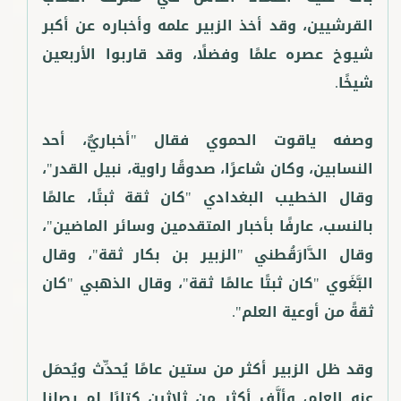
القرشيين، وقد أخذ الزبير علمه وأخباره عن أكبر
شيوخ عصره علمًا وفضلًا، وقد قاربوا الأربعين
وصفه ياقوت الحموي فقال "أخباريٌّ، أحد
النسابين، وكان شاعرًا، صدوقًا راوية، نبيل القدر"،
وقال الخطيب البغدادي "كان ثقة ثبتًا، عالمًا
بالنسب، عارفًا بأخبار المتقدمين وسائر الماضين"،
وقال الدَّارَقُطني "الزبير بن بكار ثقة"، وقال
البَّغَوي "كان ثبتًا عالمًا ثقة"، وقال الذهبي "كان
وقد ظل الزبير أكثر من ستين عامًا يُحدِّث ويُحمَل
عنه العلم، وألَّف أكثر من ثلاثين كتابًا لم يصلنا