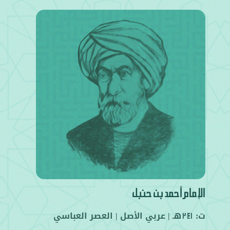
الإمام أحمد بن حنبل
ت:
هـ |
عربي
الأصل |
العصر العباسي
241