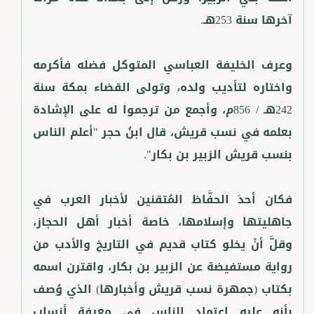
وعرف الخليفة العباسي المتوكل فضله فأكرمه
واختاره لتأديب ولده، وتولى القضاء بمكة سنة
242هـ / 856م، وأجمع من ترجموا له على الإشادة
بعلمه في نسب قريش، قال ابنُ حجر "أعلم الناس
فكان أحدَ الحفَّاظ المُتقنين لأخبار العرب في
جاهليتها وإسلامها، خاصة أخبار أهل الحجاز،
وقلَّ أنْ يخلو كتاب قديم في التاريخ والأدب من
رواية مستفيضة عن الزبير بن بكار، واقترن اسمه
بكتاب (جمهرة نسب قريش وأخبارها) الذي وُصف
بأنه عليه اعتماد الناس في معرفة أنساب