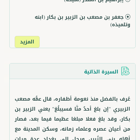
جعفر بن مصعب بن الزبير بن بكار
(ابنه
وتلميذه)
المزيد
السيرة الذاتية
عُرف بالفضل منذ نعومة أظفاره، قال عمُّه مصعب
الزبيري "إن بلغ أحدٌ منَّا فسيبلُغ" يعني الزبير بن
بكار، وقد بلغ فعلا مبلغا عظيما فيما بعد، فصار
من أعيان عصره وعلماء زمانه، وسكن المدينة مع
أهله بني الزُبير، ورحل إلى بغداد عدة مرات