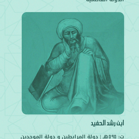
ابن رشد الحفيد
ت:
هـ |
دولة المرابطين
و
دولة الموحدين
595