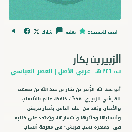
اضف للمفضلات
تعليق
شارك
الزبير بن بكار
ت:
هـ |
عربي
الأصل |
العصر العباسي
256
أبو عبد الله الزُّبَير بن بكار بن عبد الله بن مصعب
القرشي الزبيري، مُحَدِّث حَافِظ، عالم بالأنساب
والأخبار، ويُعد من أعلم الناس بأخبار قريش
وأنسابها ومآثرها وأشعارها، ويُعتمد على كتابه
في "جَمهرة نَسب قريش" في معرفة أنساب