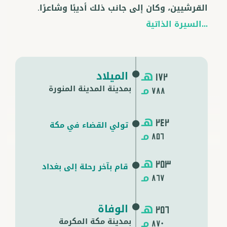
القرشيين، وكان إلى جانب ذلك أديبًا وشاعرًا.
...السيرة الذاتية
هـ
الميلاد
172
مـ
بمدينة المدينة المنورة
788
هـ
242
تولي القضاء في مكة
مـ
856
هـ
253
قام بآخر رحلة إلى بغداد
مـ
867
هـ
الوفاة
256
مـ
بمدينة
مكة المكرمة
870