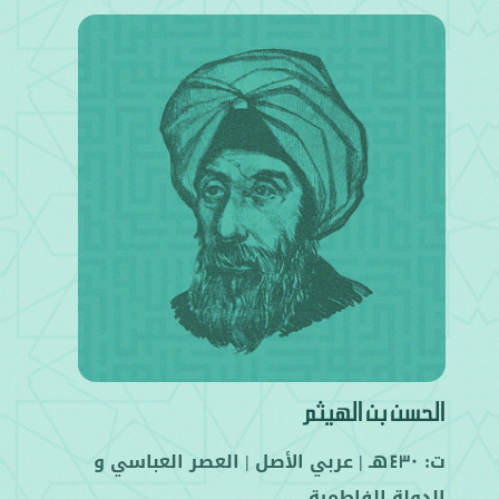
الحسن بن الهيثم
ت:
هـ |
عربي
الأصل |
العصر العباسي
و
430
الدولة الفاطمية