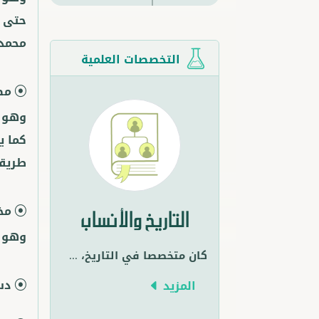
حتى م
محمد عل
التخصصات العلمية
مظ
كما ي
طريقة
مخ
التاريخ والأنساب
وهو د
كان متخصصا في التاريخ،
...
دس
المزيد