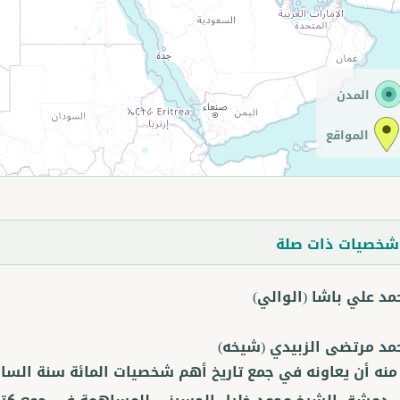
المدن
المواقع
خصيات ذات صلة
مد علي باشا
(الوالي)
مد مرتضى الزبيدي
(شيخه)
نه أن يعاونه في جمع تاريخ أهم شخصيات المائة سنة السا