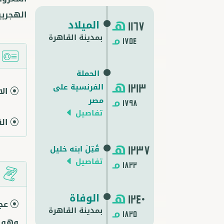
الهجريي
هـ
الميلاد
1167
بمدينة القاهرة
مـ
1754
ا
الحملة
هـ
الفرنسية على
1213
ال
مـ
مصر
1798
تفاصيل
ال
هـ
قُتِلَ ابنه خليل
1237
تفاصيل
مـ
1822
م
هـ
الوفاة
1240
عجا
بمدينة
القاهرة
مـ
1825
وهو أ