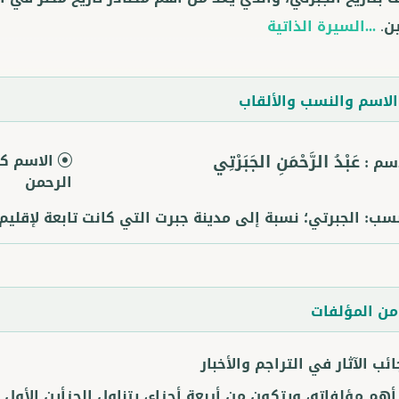
ن.
...السيرة الذاتية
لاسم والنسب والألقاب
عَبْدُ الرَّحْمَنِ الجَبَرْتِي
الاسم كا
اسم :
الرحمن
نسب:
الجبرتي؛ نسبة إلى مدينة جبرت التي كانت تابعة لإقليم 
ن المؤلفات
ئب الآثار في التراجم والأخبار
هم مؤلفاته، ويتكون من أربعة أجزاء، يتناول الجزأين الأول 