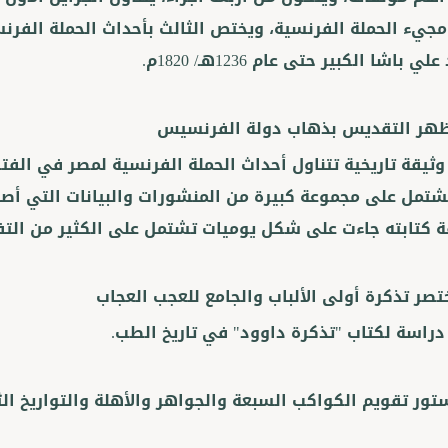
جيء الحملة الفرنسية، ويختص الثالث بأحداث الحملة الفرن
ي باشا الكبير حتى عام 1236هـ/ 1820م.
هر التقديس بذهاب دولة الفرنسيس
شتمل على مجموعة كبيرة من المنشورات والبيانات التي أصد
 كتابته جاءت على شكل يوميات تشتمل على الكثير من التفا
تصر تذكرة أولى الألباب والجامع للعجب العجاب
راسة لكتاب "تذكرة داوود" في تاريخ الطب.
تور تقويم الكواكب السبعة والجواهر والأهلة والتواريخ الثل