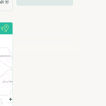
الع
أ
+