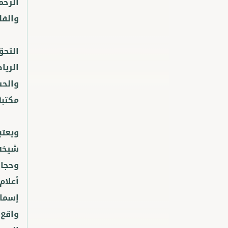
الرحم
التحق
الريا
والحس
ويعتب
شيخه 
وحجاز
أعلام
إسماع
واقع 