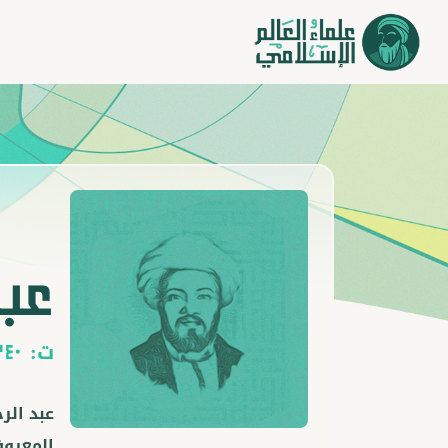
عبد
ت:
240
عبد الر
المعروف