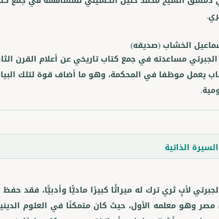
دمشق الشيخ محمد خليل الحسيني للمساهمة في جمع كتاب 
ي.
ماعيل الخشاب
(صديقه)
لجبرتي مساعدته في جمع كتاب تاريخي عن أعلام القرن الث
ب يعمل موظفا في المحكمة، وهو ما أضاف قوة لتلك البيان
مية.
لسيرة الذاتية
لجبرتي لأبٍ ثري ترك له ميراثًا كبيرًا ماديًّا وأدبيًّا، فقد 
 مصر وهو معلمه الأول، حيث كان متمكنًا في العلوم الديني