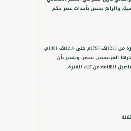
سية، والرابع يختص بأحداث عصر حكم
وهو وثيقة تاريخية تتناول أحداث الحملة الفرنسية لمصر في الفترة من 1213هـ/ 1798م حتى 1216هـ/ 1801م،
رها الفرنسيين بمصر، ويتميز بأن
صيل الهامة عن تلك الفترة.
اثة