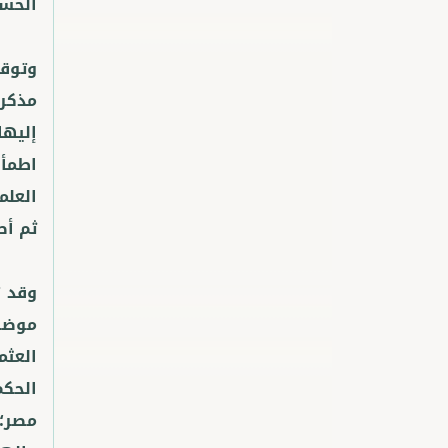
وتوقف
مذكرا
إليها
اطمأن
العلم
وقد ت
موضوع
العثم
الحكم
مصر؛ 