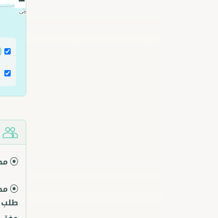
−
ش
مح
مح
طلب م