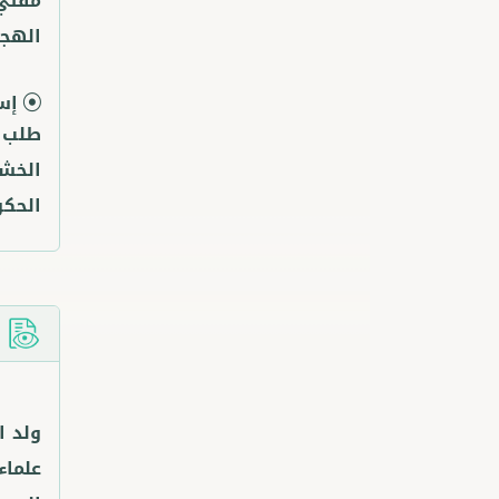
مفتي 
الهجر
إس
طلب ا
الخشا
الحكو
ا
ولد ا
علماء