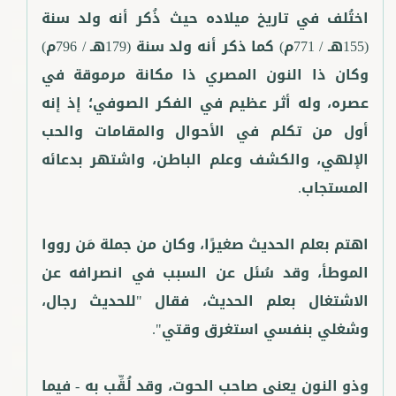
اختُلف في تاريخ ميلاده حيث ذُكر أنه ولد سنة
(155هـ / 771م) كما ذكر أنه ولد سنة (179هـ / 796م)
وكان ذا النون المصري ذا مكانة مرموقة في
عصره، وله أثر عظيم في الفكر الصوفي؛ إذ إنه
أول من تكلم في الأحوال والمقامات والحب
الإلهي، والكشف وعلم الباطن، واشتهر بدعائه
اهتم بعلم الحديث صغيرًا، وكان من جملة مَن رووا
الموطأ، وقد سُئل عن السبب في انصرافه عن
الاشتغال بعلم الحديث، فقال "للحديث رجال،
وذو النون يعني صاحب الحوت، وقد لُقِّب به - فيما