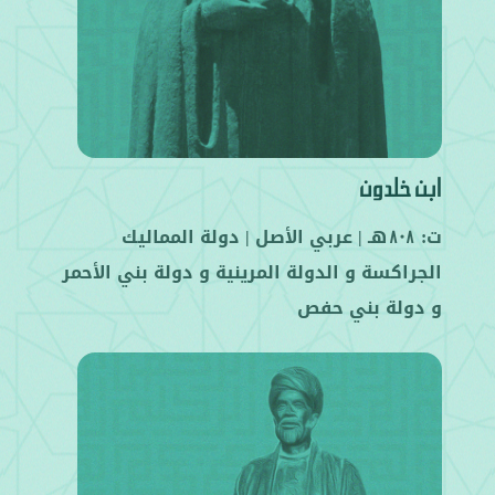
ابن خلدون
ت:
هـ |
عربي
الأصل |
دولة المماليك
808
الجراكسة
و
الدولة المرينية
و
دولة بني الأحمر
و
دولة بني حفص