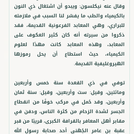
وقال عنه نيكلسون: ويبدو أن اشتغال ذي النون
بالكيمياء والطب ما يفسّر لنا السبب في ملازمته
للبراري، وهي المعابد الفرعونية القديمة، فقد
ذكروا من سيرته أنه كان كثير العكوف على
المعابد، وهذه المعابد كانت مهدًا لعلوم
الكيمياء، حيث استطاع أن يحل رموزها
توفي في ذي القعدة سنة خمس وأربعين
ومائتين، وقيل: ست وأربعين، وقيل: سنة ثمان
وأربعين، وقد حُمل في مركب خوفًا من انقطاع
الجسر لشدة الزحام من كثرة الناس، ودفن في
مقابر أهل المعافر بالقرافة الكبرى، قريبًا من قبر
عقبة بن عامر الجُهَني أحد صحابة رسول الله