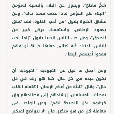
سُمٌّ قاطع"، ويقول عن البلاء بالنسبة للمؤمن
"البلاء ملح المؤمن فإذا عدمه فسد حاله"، وعن
عشاق الخلوة يقول "من أحب الخلوة، فقد تعلق
بعمود الإخلاص، واستمسك بركن كبير من
الصدق"، وعن حب الناس للدنيا يقول "إنما أحب
الناس الدنيا؛ لأنه تعالى جعلها خزانة أرزاقهم
ومن أجمل ما قيل عن العبودية "العبودية أن
تكون عبده في كل حال، كما هو ربك في كل
حال"، وقال "ثلاثة من أعلام الإيمان: اهتمام القلب
بمصائب المسلمين، إرشادهم إلى مصالحهم وإن
كرهوه، بذل النصيحة لهم"، وعن الواجب في
معاملة كل من هو متكبر، قال "لا تتواضع لمتكبر