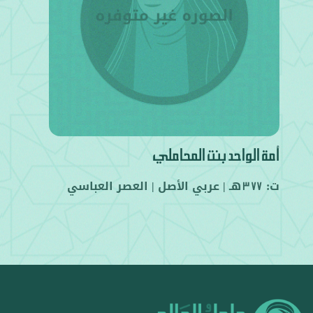
أمة الواحد بنت المحاملي
ت:
هـ |
عربي
الأصل |
العصر العباسي
377