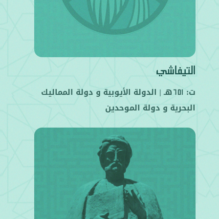
التيفاشي
ت:
هـ |
الدولة الأيوبية
و
دولة المماليك
651
البحرية
و
دولة الموحدين