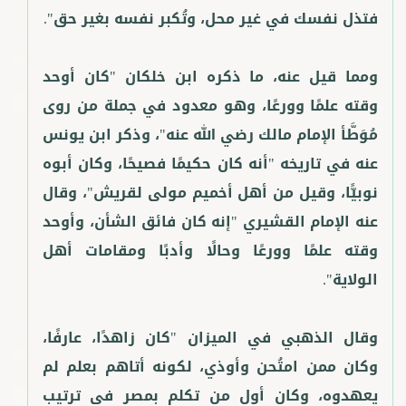
ومما قيل عنه، ما ذكره ابن خلكان "كان أوحد
وقته علمًا وورعًا، وهو معدود في جملة من روى
مُوَطَّأ الإمام مالك رضي الله عنه"، وذكر ابن يونس
عنه في تاريخه "أنه كان حكيمًا فصيحًا، وكان أبوه
نوبيًّا، وقيل من أهل أخميم مولى لقريش"، وقال
عنه الإمام القشيري "إنه كان فائق الشأن، وأوحد
وقته علمًا وورعًا وحالًا وأدبًا ومقامات أهل
وقال الذهبي في الميزان "كان زاهدًا، عارفًا،
وكان ممن امتُحن وأوذي، لكونه أتاهم بعلم لم
يعهدوه، وكان أول من تكلم بمصر في ترتيب