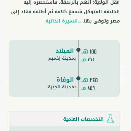
أهل الولاية؛ اتُهم بالزندقة، فاستحضره إليه
الخليفة المتوكل فسمع كلامه ثم أطلقه فعاد إلى
مصر وتوفى بها.
...السيرة الذاتية
هـ
الميلاد
155
مـ
بمدينة إخميم
771
هـ
الوفاة
245
مـ
بمدينة
الجيزة
859
التخصصات العلمية