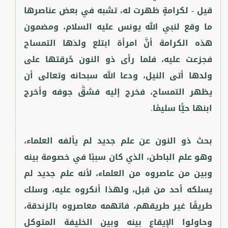
قيل - لكرامةٍ ظهرت له، تشبه في بعض عناصرها
ما وقع لنبي الله يونس عليه السلام، ومضمون
هذه الكرامة أنَّ امرأة ابتلع ولدَها التمساح
فجزعت عليه، فلما رأى ذو النون حُرقتها على
ولدها أتى النيل، ودعا الله سبحانه وتعالى أن
يظهر التمساح، فخرج إليه فشقَّ جوفه وأخرج
بحث ذو النون عن علم جديد لم يألفه العلماء،
وهو علم الباطن، الذي كان سببًا في خصومة بينه
وبين من عاصروه من العلماء، لأنه علم جديد لم
يسلكه أحد من قبل، ولهذا أنكروه عليه، وسلك
طريقًا غير طريقهم، فاتهمه معاصروه بالزندقة،
وحاولوا الإيقاع بينه وبين الخليفة المتوكل