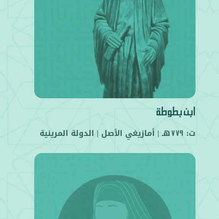
ابن بطوطة
ت:
هـ |
أمازيغي
الأصل |
الدولة المرينية
779