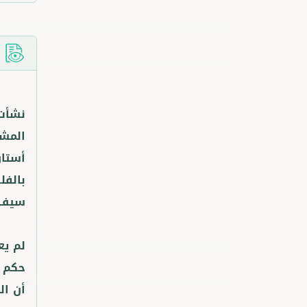
ا
نشأت 
أستان
بالفل
لم يع
أن ال