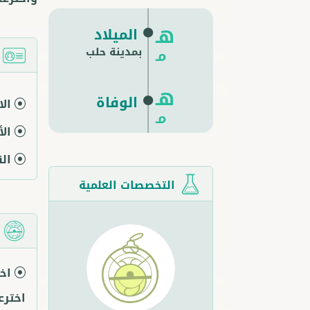
هـ
الميلاد
بمدينة حلب
مـ
ا
هـ
الوفاة
ال
مـ
ال
ال
التخصصات العلمية
م
اخ
اخترع