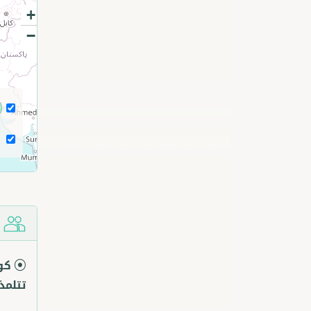
+
−
ش
كو
تتلمذ