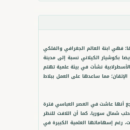
ا؛ فهي ابنة العالم الجغرافي والفلكي
المتوفى سنة (420هـ/1029م)، ويعرف أيضا بكوشيار الكيلاني نسبة إلى مدينة
الأسطرلابية نشأت في بيئة علمية تهتم
الإتقان؛ مما ساعدها على العمل ببلاط
راجع أنها عاشت في العصر العباسي فترة
356هـ/915-967م) مؤسس إمارة حلب شمال سوريا، كما أن اللافت للنظر
ات، رغم إسهاماتها العلمية الكبيرة في