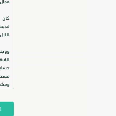
كان م
قديمة
ووجه 
القب
حسابي
مسطحة
ومشاب