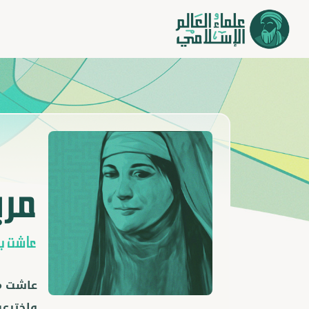
مري
عاشت با
عاشت مر
واخترعت