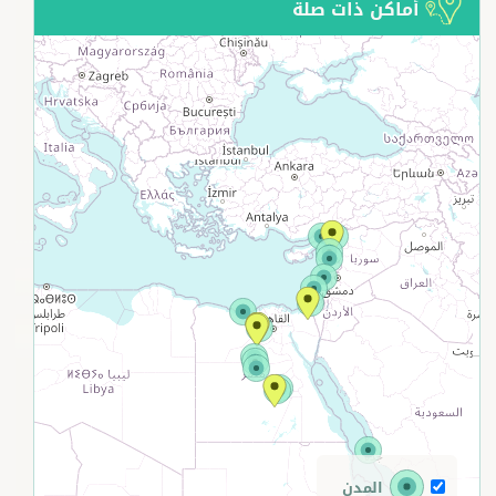
أماكن ذات صلة
+
−
المدن