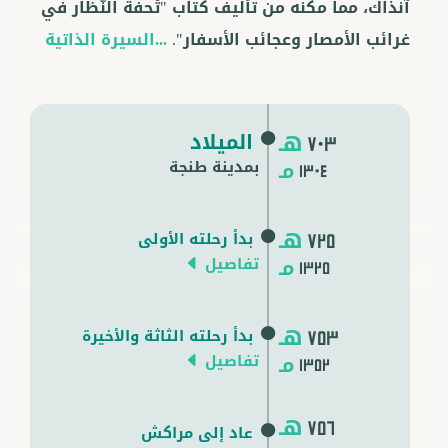
آنذاك، مما مكنه من تأليف كتاب "تُحفة النُّظار في
غرائب الأمصار وعجائب الأسفار".
...السيرة الذاتية
هـ
الميلاد
703
مـ
بمدينة طنجة
1304
هـ
بدأ رحلته الأولى
725
مـ
تفاصيل
1325
هـ
بدأ رحلته الثاثة والأخيرة
753
مـ
تفاصيل
1352
هـ
756
عاد إلى مراكش