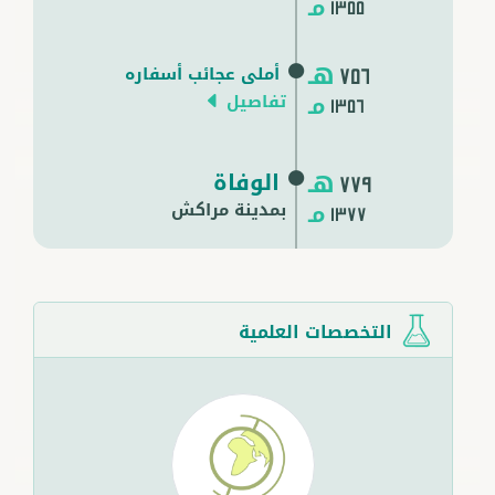
مـ
1355
هـ
أملى عجائب أسفاره
756
مـ
تفاصيل
1356
هـ
الوفاة
779
مـ
بمدينة
مراكش
1377
التخصصات العلمية