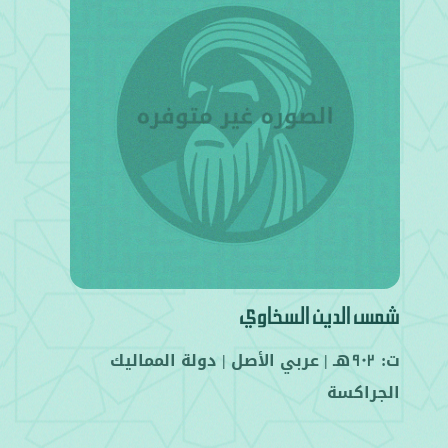
شمس الدين السخاوي
ت:
هـ |
عربي
الأصل |
دولة المماليك
902
الجراكسة