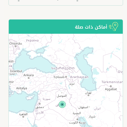
أماكن ذات صلة
+
−