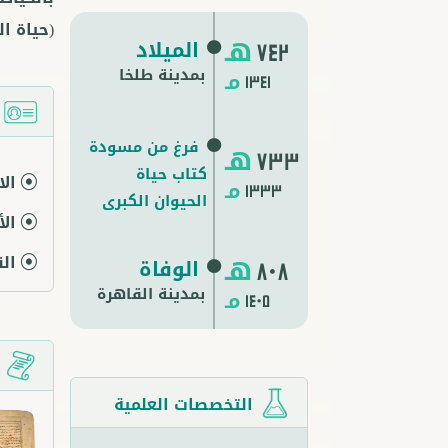
(حياة ا
هـ
الميلاد
742
بمدينة طلخا
مـ
1341
ا
فرغ من مسودة
هـ
733
كتاب حياة
ال
مـ
1333
الحيوان الكبرى
ال
هـ
ال
الوفاة
808
بمدينة
القاهرة
مـ
1405
م
التخصصات العلمية