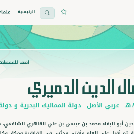
الرئيسية
علماء
اضف للمفضلات
ل الدين الدميري
هـ |
عربي
الأصل |
دولة المماليك البحرية
و
دولة 
دين أبو البقاء محمد بن عيسى بن علي القاهري الشافعي،
ة، ثم أقبل على العلم وأفتى ودرَّس في القاهرة ومكة، وكانت