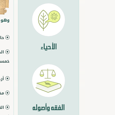
وهو مُ
حا
الأحياء
ال
خمسة 
أر
مخ
الفقه وأصوله
ال