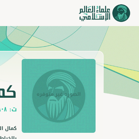
كما
ت:
808
كمال ال
بالخياط