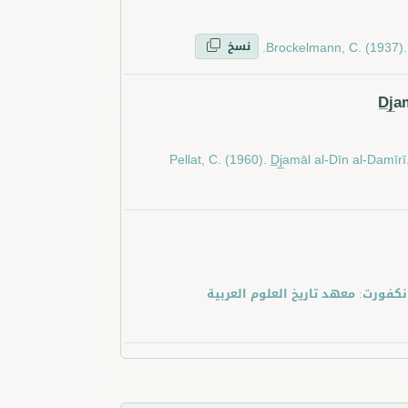
نسخ
Brockelmann, C. (1937). G
D̲j̲
Pellat, C. (1960). D̲j̲amāl al-Dīn al-Damīr
زكين. فرانكفورت: معهد تاريخ العلوم العربية