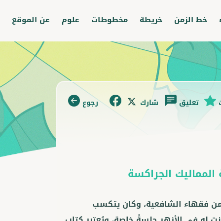
خط الزمن
خريطة
مخطوطات
علوم
عن الموقع
تعليق
شارك
رجوع
المماليك الجراكسة
 من فقهاء الشافعية، وكان يتكسب
 له في الأزهر جِلسةً خاصة، ويُعتبر كتاب