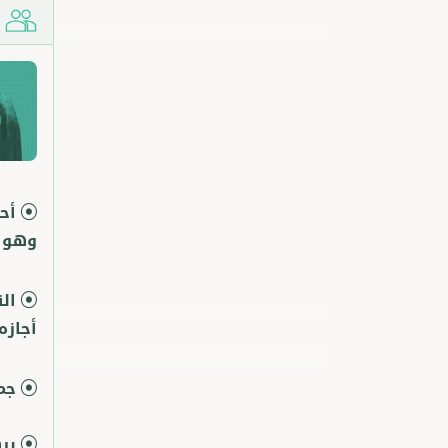
ش
أح
وهو ا
ال
أجازه
جم
بر