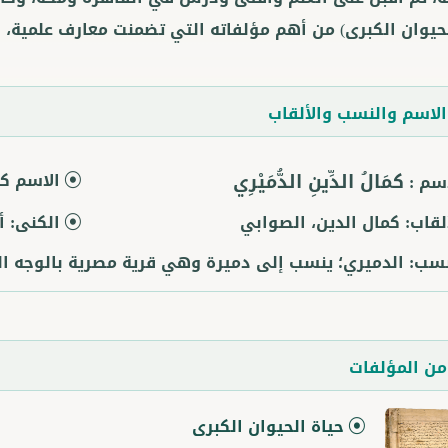
لحيوان الكبرى) من أهم مؤلفاته التي تضمنت معارف علمية، و
لاسم والنسب والألقاب
كمَالُ الدِّينِ الدُّمَيْرِي
الاسم كا
اسم :
ألقاب:
كمال الدين، الصوابي
الكنى:
أ
نسب:
الدميري؛ ينسب إلى دميرة وهي قرية مصرية بالوجه ال
ن المؤلفات
حياة الحيوان الكبرى