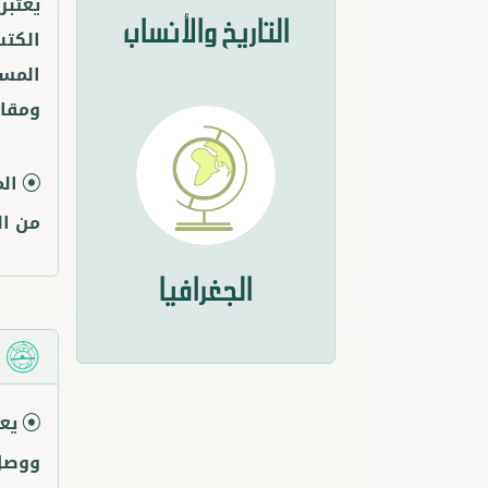
يعتبر
التاريخ والأنساب
الكتب
المست
ومقابل
ال
من ال
الجغرافيا
م
يع
ووصل ك