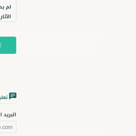
لم يص
الآثا
تعلي
البريد ا