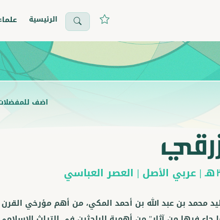
الرئيسية
علماء
اضف للمفضلات
زرقي
هـ |
عربي
الأصل |
العصر العباسي
يد محمد بن عبد الله بن أحمد المكي، من أهم مؤرخي القرن الثا
 جاء فيها من آثار" من أهمية للباحثين في التراث الإسلامي