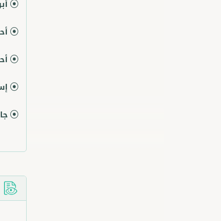
أب
أح
أح
إس
جا
ا