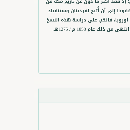
إذ فُقد أكثر ما دُون عن تاريخ مكة من
فقودا إلى أن أُتيح لفردينان وستنفيلد
وروبا، فانكب على دراسة هذه النسخ
 عام 1858 م / 1275هـ.