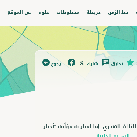
خط الزمن
خريطة
مخطوطات
علوم
عن الموقع
تعليق
شارك
رجوع
لث الهجري؛ لِمَا امتاز به مؤلَّفه "أخبار
.
...السيرة الذاتية