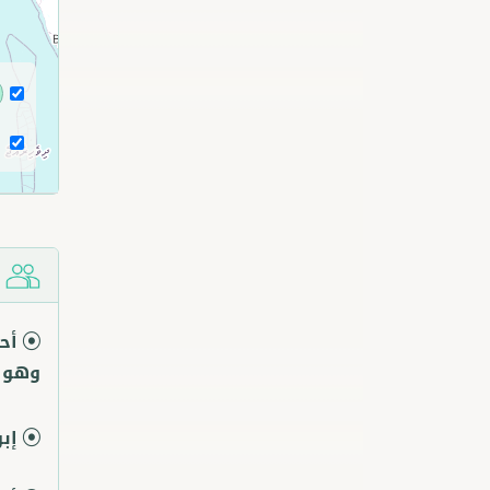
ش
أح
وهو ج
إب