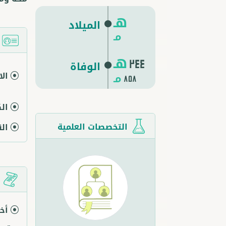
هـ
الميلاد
مـ
ا
هـ
244
الوفاة
ال
مـ
858
ال
التخصصات العلمية
ال
م
أخب