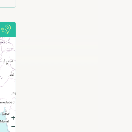
أ
+
−