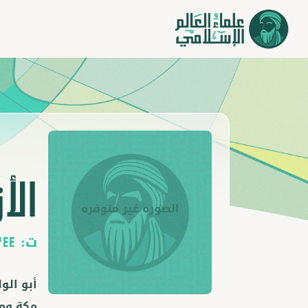
الأ
ت:
244
أبو الول
مكة وما