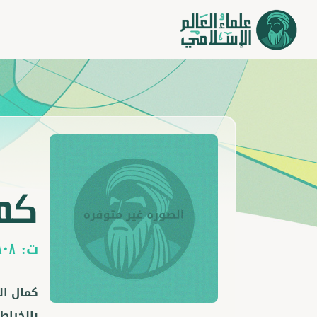
كما
ت:
808
كمال ال
بالخياط