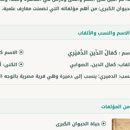
لحيوان الكبرى) من أهم مؤلفاته التي تضمنت معارف علمية، و
لاسم والنسب والألقاب
كمَالُ الدِّينِ الدُّمَيْرِي
الاسم كا
اسم :
ألقاب:
كمال الدين، الصوابي
الكنى:
أ
نسب:
الدميري؛ ينسب إلى دميرة وهي قرية مصرية بالوجه ال
ن المؤلفات
حياة الحيوان الكبرى