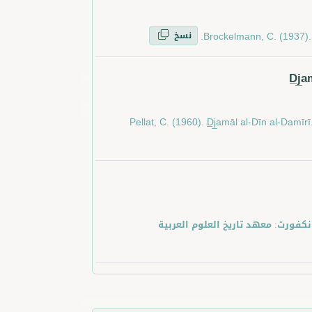
نسخ
Brockelmann, C. (1937). G
D̲j̲
Pellat, C. (1960). D̲j̲amāl al-Dīn al-Damīr
زكين. فرانكفورت: معهد تاريخ العلوم العربية