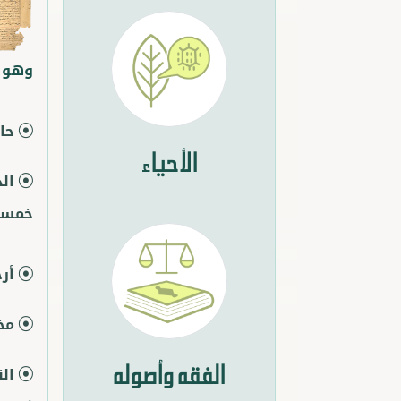
وهو مُ
حا
الأحياء
ال
خمسة 
أر
مخ
الفقه وأصوله
ال