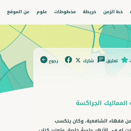
خط الزمن
خريطة
مخطوطات
علوم
عن الموقع
تعليق
شارك
رجوع
المماليك الجراكسة
 من فقهاء الشافعية، وكان يتكسب
 له في الأزهر جِلسةً خاصة، ويُعتبر كتاب