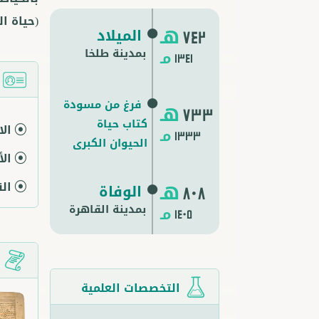
(حياة ا
هـ
الميلاد
742
بمدينة طلخا
مـ
1341
ا
فرغ من مسودة
هـ
733
كتاب حياة
ال
مـ
1333
الحيوان الكبرى
ال
هـ
ال
الوفاة
808
بمدينة
القاهرة
مـ
1405
م
التخصصات العلمية