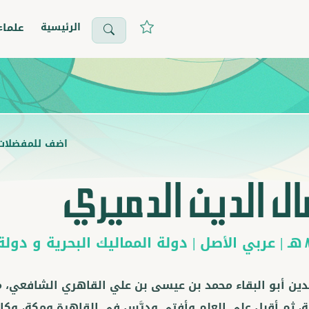
الرئيسية
علماء
اضف للمفضلات
ل الدين الدميري
هـ |
عربي
الأصل |
دولة المماليك البحرية
و
دولة 
دين أبو البقاء محمد بن عيسى بن علي القاهري الشافعي،
ة، ثم أقبل على العلم وأفتى ودرَّس في القاهرة ومكة، وكانت