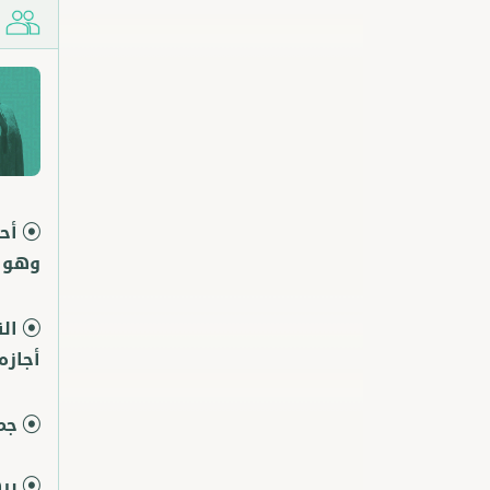
ش
أح
وهو ا
ال
أجازه
جم
بر