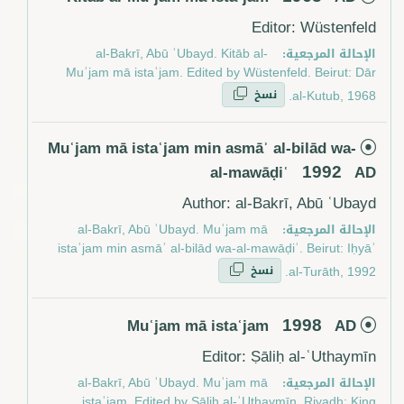
Editor: Wüstenfeld
الإحالة المرجعية:
al-Bakrī, Abū ʿUbayd. Kitāb al-
Muʿjam mā istaʿjam. Edited by Wüstenfeld. Beirut: Dār
نسخ
al-Kutub, 1968.
Muʿjam mā istaʿjam min asmāʾ al-bilād wa-
1992
al-mawāḍiʿ
AD
Author: al-Bakrī, Abū ʿUbayd
الإحالة المرجعية:
al-Bakrī, Abū ʿUbayd. Muʿjam mā
istaʿjam min asmāʾ al-bilād wa-al-mawāḍiʿ. Beirut: Iḥyāʾ
نسخ
al-Turāth, 1992.
1998
Muʿjam mā istaʿjam
AD
Editor: Ṣāliḥ al-ʿUthaymīn
الإحالة المرجعية:
al-Bakrī, Abū ʿUbayd. Muʿjam mā
istaʿjam. Edited by Ṣāliḥ al-ʿUthaymīn. Riyadh: King