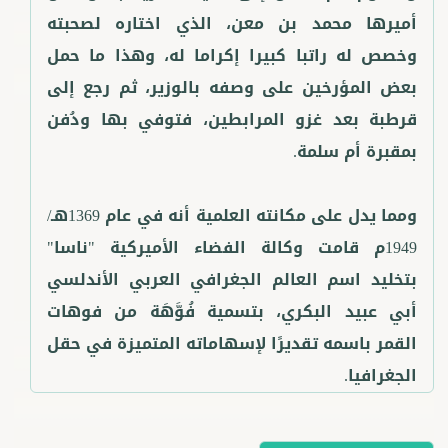
أميرها محمد بن معن، الذي اختاره لصحبته
وخصص له راتبا كبيرا إكراما له، وهذا ما حمل
بعض المؤرخين على وصفه بالوزير، ثم رجع إلى
قرطبة بعد غزو المرابطين، فتوفي بها ودُفن
ومما يدل على مكانته العلمية أنه في عام 1369هـ/
1949م قامت وكالة الفضاء الأميركية "ناسا"
بتخليد اسم العالم الجغرافي العربي الأندلسي
أبي عبيد البكري، بتسمية فُوَّهَة من فوهات
القمر باسمه تقديرًا لإسهاماته المتميزة في حقل
الجغرافيا.