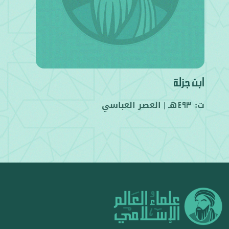
ابن جزلة
ت:
هـ |
العصر العباسي
493