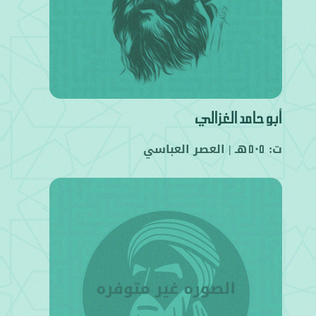
أبو حامد الغزالي
ت:
هـ |
العصر العباسي
505