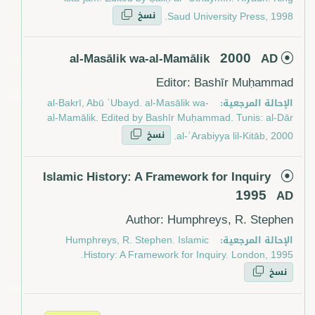
نسخ
Saud University Press, 1998.
2000
al-Masālik wa-al-Mamālik
AD
Editor: Bashīr Muḥammad
الإحالة المرجعية:
al-Bakrī, Abū ʿUbayd. al-Masālik wa-
al-Mamālik. Edited by Bashīr Muḥammad. Tunis: al-Dār
نسخ
al-ʿArabiyya lil-Kitāb, 2000.
Islamic History: A Framework for Inquiry
1995
AD
Author: Humphreys, R. Stephen
الإحالة المرجعية:
Humphreys, R. Stephen. Islamic
History: A Framework for Inquiry. London, 1995.
نسخ