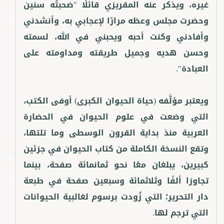
غيره، ويذكر عنه المقريزي قائلًا "صَحبتُه سنين
وحضرت مجلس وعظه مرارًا لإعجابي به، وأنشدني
وأفادني وكنت أحبه ويحبني في الله، لسمته
وحسن هديه وجميل طريقته ومداومته على
ويعتبر مؤلَّفه (حياة الحيوان الكبرى) أوفى الكتب،
التي وضعت في علوم الحيوان في الحضارة
العربية منذ بداية القرون الوسطى وما تلتها،
وتقع النسخة الكاملة من كتاب الحيوان في جزئين
كبيرين، يبلغان معًا نحو ثمانمائة صفحة، بينما
تجاوزا ألفًا وثلاثمائة وسبعين صفحة في طبعة
دار التحرير؛ التي زُودت برسوم لغالبية الحيوانات