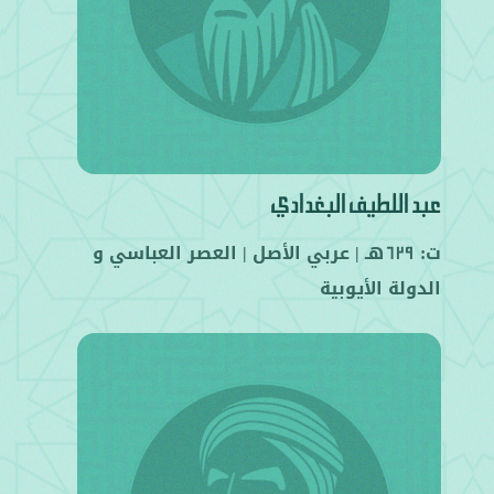
عبد اللطيف البغدادي
ت:
هـ |
عربي
الأصل |
العصر العباسي
و
629
الدولة الأيوبية