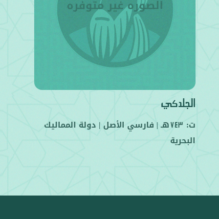
الجلدكي
ت:
هـ |
فارسي
الأصل |
دولة المماليك
743
البحرية