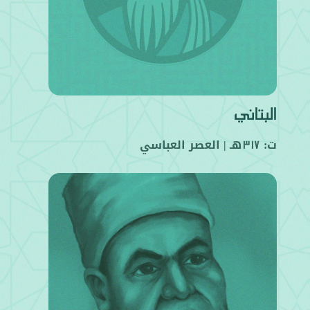
البتاني
ت:
هـ |
العصر العباسي
317