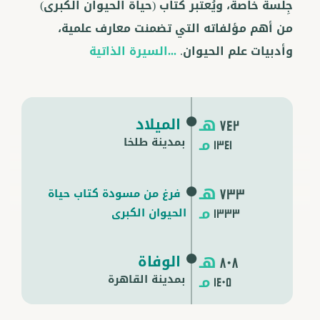
جِلسةً خاصة، ويُعتبر كتاب (حياة الحيوان الكبرى)
من أهم مؤلفاته التي تضمنت معارف علمية،
وأدبيات علم الحيوان.
...السيرة الذاتية
هـ
الميلاد
742
مـ
بمدينة طلخا
1341
هـ
فرغ من مسودة كتاب حياة
733
مـ
الحيوان الكبرى
1333
هـ
الوفاة
808
مـ
بمدينة
القاهرة
1405