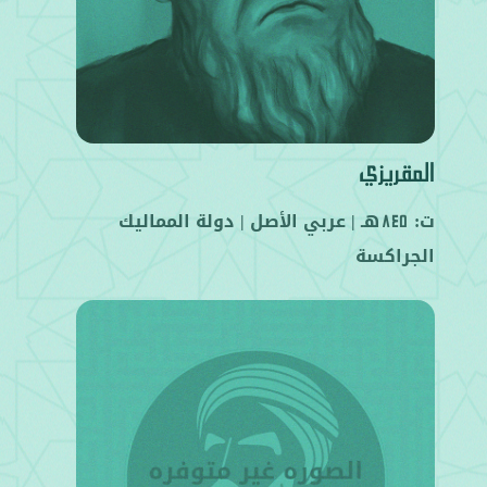
المقريزي
ت:
هـ |
عربي
الأصل |
دولة المماليك
845
الجراكسة