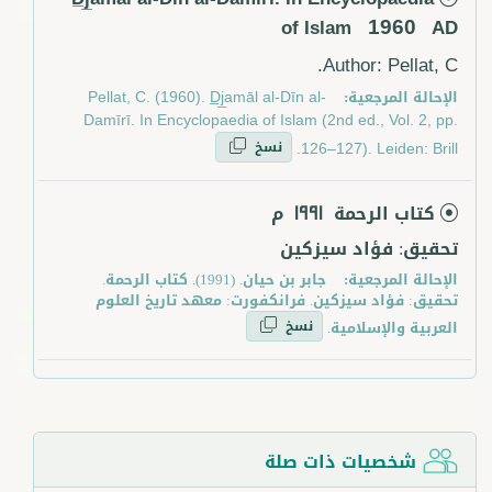
1960
of Islam
AD
Author: Pellat, C.
الإحالة المرجعية:
Pellat, C. (1960). D̲j̲amāl al-Dīn al-
Damīrī. In Encyclopaedia of Islam (2nd ed., Vol. 2, pp.
نسخ
126–127). Leiden: Brill.
كتاب الرحمة
م
1991
تحقيق: فؤاد سيزكين
الإحالة المرجعية:
جابر بن حيان. (1991). كتاب الرحمة.
تحقيق: فؤاد سيزكين. فرانكفورت: معهد تاريخ العلوم
نسخ
العربية والإسلامية.
شخصيات ذات صلة