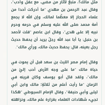
مثل مالك؟، متبعٌ لآثار من مضى، مع عقل وأدب"،
وقال عبد الرحمن بن مهدي "ما أدركت أحدا من
علماء الحجاز إلا معظِّما لمالك، وإن الله لا يجمع
أمة محمد صلى الله عليه وسلم في حرمه وحرم
نبيه إلا على هدى"، وقال ابن عاصم "قلت لأحمد
بن حنبل: يا أبا عبد الله رجلٌ يريد أن يحفظ حديثَ
وقال إمام مصر الليث بن سعد قبل أن يموت في
حياة مالك "ما على وجه الأرض أحب إليَّ من
مالك"، ولقد قال أبو يوسف وكان قرينه في
الزمان "ما رأيت أعلم من ثلاثةٍ؛ مالك وابن أبي
ليلى وأبي حنيفة"، وقال الإمام السيوطي "هكذا
تجيء شهادات العلماء بغزارة علم مالك، ونزاهته