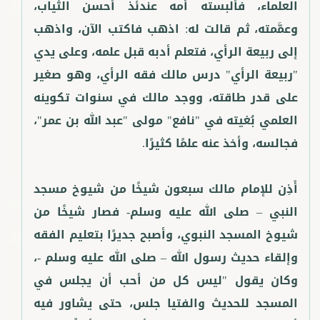
العلماء، فألبسته أمه عندئذ أحسن الثياب،
وعمَّمته، ثم قالت له: اذهب فاكتب الآن، واذهب
إلى ربيعة الرأي، فتعلم أدبه قبل علمه، وعلى يدي
"ربيعة الرأي" درس مالك فقه الرأي، وهو صغير
على قدر طاقته، ووجد مالك في سنوات تكوينه
العلمي بُغيته في "نافع" مولى "عبد الله بن عمر"،
أَذِن للإمام مالك سبعون شيخًا من شيوخ مسجد
النبي – صلى الله عليه وسلم- فصار شيخًا من
شيوخ المسجد النبوي، وأصبح جديرًا بتعليم الفقه
وإلقاء حديث رسول الله – صلى الله عليه وسلم -،
وكان يقول "ليس كل من أحب أن يجلس في
المسجد للحديث والفتيا جلس، حتى يشاور فيه