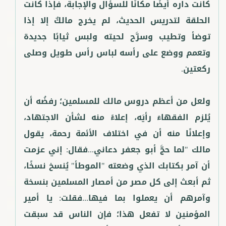
كانت داره أيضًا مكانًا للسؤال والإجابة، فإذا كانت
الحلقة لتدريس الحديث، لم يخرج مالكٌ إلا إذا
توضأ وتطيب وسرَّح لحيته ولبس ثيابًا جديدة
وتعمم ووضع على رأسه لباس رأس طويل وصلى
ولعل من أعظم دروس مالك للمسلمين؛ رفضُه أن
يُلزم الفقهاءَ رأيَه، إعلاءً منه لشأن الاجتهاد،
وإعلانًا منه أن في اختلاف الأئمة رحمة، يقول
مالك "لما حجَّ أبو جعفر دعاني...فقال: إني عزمت
أن آمر بكتابك الذي وضعته "الموطأ" يُنسخ نسخًا،
ثم أبعث إلى كل مصر من أمصار المسلمين بنسخة
وآمرهم أن يعملوا بما فيها...فقلت: يا أمير
المؤمنين لا تفعل هذا؛ فإن الناس قد سبقت