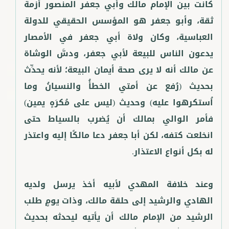
كانت بين الإمام مالك وأبي جعفر المنصور أزمة
ثقة، وأبو جعفر هو المؤسس الحقيقي للدولة
العباسية، وكان ولاة أبي جعفر في الأمصار
يدعون الناس للبيعة لأبي جعفر، ودسَّ الوشاة
عن مالك أنه لا يرى صحة أيمان البيعة؛ لأنه يحدِّث
بحديث (رُفع عن أمتي الخطأُ والنسيانُ وما
اُستكرهوا عليه) وحديث (ليس على مُكرَهٍ يمين)
فأمر الوالي بمالك أن يُضرب بالسياط حتى
انخلعت كتفه، لكن أبا جعفر دعا مالكًا إليه واعتذر
وعند خلافة المهدي لأبيه أخذ يرسل ولديه
الهادي والرشيد إلى حلقة مالك، وذات يومٍ طلب
الرشيد من الإمام مالك أن يأتيه ليحدثه بحديث