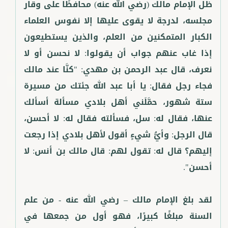
ظل الإمام مالك (رضي الله عنه) محافظًا على وقار
مجلسه، لدرجة لا يقوى عليها إلا نفوس العلماء
الكبار المتمكنين من العلم، والذين يستطيعون
إذا غاب عنهم جواب أن يقولوا: لا نحسن أو لا
نعرف، قال عبد الرحمن بن مهدي: "كنَّا عند مالك
فجاء رجل فقال: يا أبا عبد الله جئتك من مسيرة
ستة شهور، حمَّلَني أهل بلادي مسألة أسألك
عنها، فقال له: سل، فسألته فقال له: لا أحسن،
قال الرجل: وأيُّ شيءٍ أقول لأهل بلادي إذا رجعت
إليهم؟ قال له: تقول لهم: قال مالك بن أنس: لا
لقد بلغ الإمام مالك – رضي الله عنه - من علم
السنة مبلغًا كبيرًا، فهو أول من جمعها في