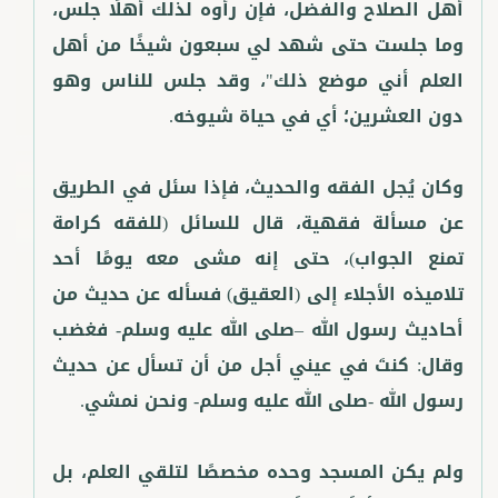
أهل الصلاح والفضل، فإن رأوه لذلك أهلًا جلس،
وما جلست حتى شهد لي سبعون شيخًا من أهل
العلم أني موضع ذلك"، وقد جلس للناس وهو
وكان يُجل الفقه والحديث، فإذا سئل في الطريق
عن مسألة فقهية، قال للسائل (للفقه كرامة
تمنع الجواب)، حتى إنه مشى معه يومًا أحد
تلاميذه الأجلاء إلى (العقيق) فسأله عن حديث من
أحاديث رسول الله –صلى الله عليه وسلم- فغضب
وقال: كنتَ في عيني أجل من أن تسأل عن حديث
ولم يكن المسجد وحده مخصصًا لتلقي العلم، بل