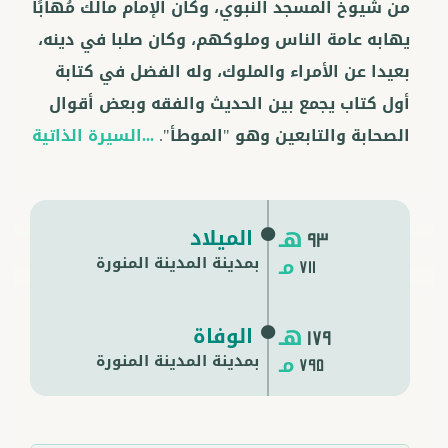
من شيوخ المسجد النبوي، وكان الإمام مالك مُهابًا
يهابه عامة الناس وملوكهم، وكان صلبا في دينه،
بعيدا عن الأمراء والملوك، وله الفضل في كتابة
أول كتاب يجمع بين الحديث والفقه وبعض أقوال
الصحابة والتابعين وهو "الموطأ".
...السيرة الذاتية
هـ
الميلاد
93
مـ
بمدينة المدينة المنورة
711
هـ
الوفاة
179
مـ
بمدينة
المدينة المنورة
795