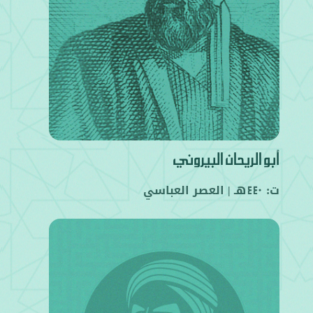
أبو الريحان البيروني
ت:
هـ |
العصر العباسي
440