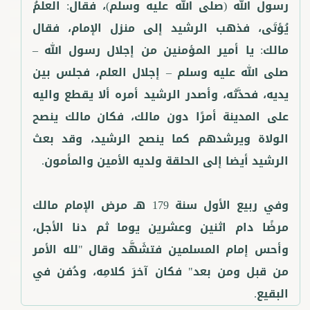
رسول الله (صلى الله عليه وسلم)، فقال: العلمُ
يُؤتَى، فذهب الرشيد إلى منزل الإمام، فقال
مالك: يا أمير المؤمنين من إجلال رسول الله –
صلى الله عليه وسلم – إجلال العلم، فجلس بين
يديه، فحدَّثه، وأصدر الرشيد أمره ألا يقطع واليه
على المدينة أمرًا دون مالك، فكان مالك ينصح
الولاة ويرشدهم كما ينصح الرشيد، وقد بعث
وفي ربيع الأول سنة 179 هـ مرض الإمام مالك
مرضًا دام اثنين وعشرين يوما ثم دنا الأجل،
وأحس إمام المسلمين فتشَهَّد وقال "لله الأمر
من قبل ومن بعد" فكان آخرَ كلامِه، ودُفن في
البقيع.