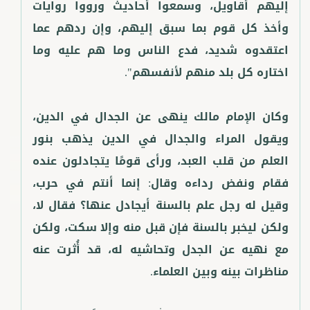
إليهم أقاويل، وسمعوا أحاديث ورووا روايات
وأخذ كل قوم بما سبق إليهم، وإن ردهم عما
اعتقدوه شديد، فدع الناس وما هم عليه وما
وكان الإمام مالك ينهى عن الجدال في الدين،
ويقول المراء والجدال في الدين يذهب بنور
العلم من قلب العبد، ورأى قومًا يتجادلون عنده
فقام ونفض رداءه وقال: إنما أنتم في حرب،
وقيل له رجل علم بالسنة أيجادل عنها؟ فقال لا،
ولكن ليخبر بالسنة فإن قبل منه وإلا سكت، ولكن
مع نهيه عن الجدل وتحاشيه له، قد أُثرت عنه