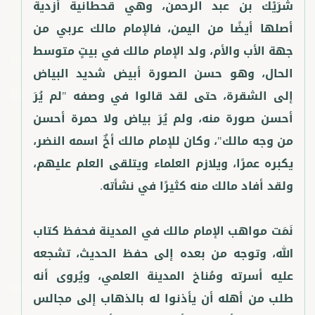
شُرَيْك بن عبد الرحمن، وهي قحطانية أزدية
أصلها أيضًا من اليمن، فالإمام مالك عربي من
جهة الأب والأم، ولد الإمام مالك في بيتٍ متوسط
الحال، وهو حسن الصورة أبيض شديد البياض
إلى الشقرة، حتى لقد قالوا في وصفه "لم يُرَ
أحسن صورة منه، ولم يُرَ بياض ولا حمرة أحسن
من وجه مالك"، وكان للإمام مالك أخٌ اسمه النضر،
يكبره عمرًا، ويلازم العلماء ويتلقى العلم عليهم،
نَمَت مواهب الإمام مالك في المدينة فحفظ كتاب
الله، وتوجه من بعده إلى حفظ الحديث، تشجعه
عليه أسرته ومُناخ المدينة العلمي، ويُروى أنه
طلب من أهله أن يأذنوا له بالذهاب إلى مجالس