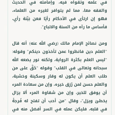
في علمه وتقواه فيه، وإمامته في الحديث
والفقه معا، مما لم يتوافر لغيره من العلماء،
فهو إن ارتأى في الأحكام رأيًا فعن بَيِّنة رأي،
ومن نصائح الإمام مالك (رضي الله عنه) أنه قال
"العلم دين فانظروا عمن تأخذون دينكم" وقوله:
"ليس العلم بكثرة الرواية، ولكنه نور يضعه الله
سبحانه وتعالى في القلب" وقوله "حُقَّ على من
طلب العلم أن يكون له وقار وسكينة وخشية،
والعلم حسن لمن رُزِق خيره، وإن من سعادة المرء
أن يوفق للخير، وإن من شقاوة المرء ألا يزال
يخطئ ويزل"، وقال "من أحب أن تفتح له فُرجةً
في قلبه، فليكن عمله في السر أفضل منه في