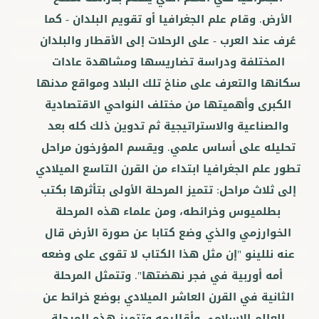
الأرض. وقام علم الجغرافيا أو تقويم البلدان - كما
عُرف عند العرب - على الرحلات إلى الأقطار والبلدان
المختلفة ودراسة تضاريسها ومشاهدة عادات
سكانها والتعرف على مناخ تلك البلاد ومواقع مدنها
الكبرى وأهميتها من مختلف النواحي الاقتصادية
والصناعية والاستراتيجية ثم تدوين ذلك كله بعد
تحليله على أساس علمي. ويقسم المؤرخون مراحل
تطور علم الجغرافيا ابتداء من القرن التاسع الميلادي
إلى ثلاث مراحل: تتميز المرحلة الأولى بتأثرها بكتب
بطلميوس وخرائطه، ومن علماء هذه المرحلة
الخوارزمي والذي وضع كتابا عن صورة الأرض قال
عنه نللينو "إن مثل هذا الكتاب لا تقوى على وضعه
أمه أوربية في فجر نهضتها". وتتمثل المرحلة
الثانية في القرن العاشر الميلادي بوضع خرائط عن
العالم الإسلامي وأقاليمه وتتميز هذه المرحلة