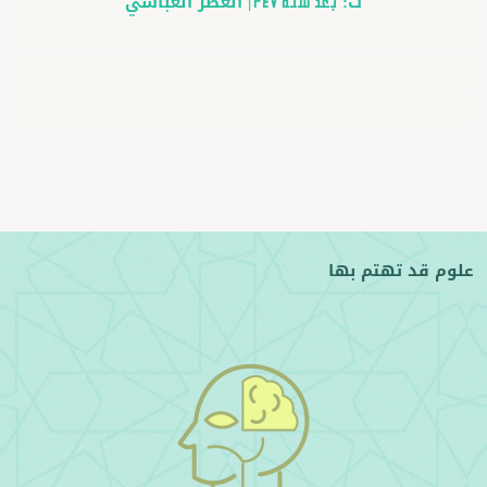
ت:
|
العصر العباسي
بعد سنة 247
علوم قد تهتم بها