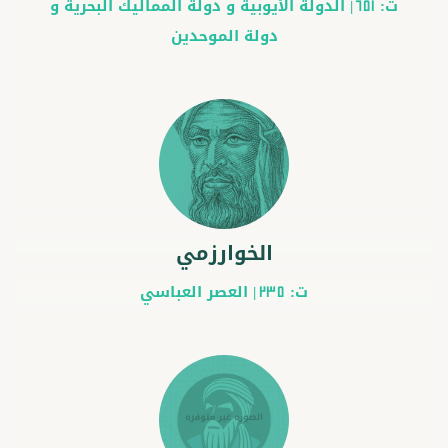
ت:
|
الدولة الأيوبية
و
دولة المماليك البحرية
و
651
دولة الموحدين
الخوارزمي
ت:
|
العصر العباسي
235